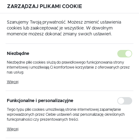
ZARZĄDZAJ PLIKAMI COOKIE
USTAWIENIA REGIONALNE
Szanujemy Twoją prywatność. Możesz zmienić ustawienia
cookies lub zaakceptować je wszystkie. W dowolnym
Lokalizacja
momencie możesz dokonać zmiany swoich ustawień.
Polska
 główna
Produkty
Lampa wisząca K-5517 z serii PIEGA
Język
Niezbędne
polski
Lampa wisząca K-5517 z serii
Niezbędne pliki cookies służą do prawidłowego funkcjonowania strony
internetowej i umożliwiają Ci komfortowe korzystanie z oferowanych przez
PIEGA
Waluta
nas usług.
Polski złoty (PLN)
Pliki cookies odpowiadają na podejmowane przez Ciebie działania w celu
Więcej
m.in. dostosowania Twoich ustawień preferencji prywatności, logowania czy
wypełniania formularzy. Dzięki plikom cookies strona, z której korzystasz,
POLECAMY
może działać bez zakłóceń.
ZAPISZ
Funkcjonalne i personalizacyjne
Tego typu pliki cookies umożliwiają stronie internetowej zapamiętanie
wprowadzonych przez Ciebie ustawień oraz personalizację określonych
funkcjonalności czy prezentowanych treści.
Dzięki tym plikom cookies możemy zapewnić Ci większy komfort
Więcej
korzystania z funkcjonalności naszej strony poprzez dopasowanie jej do
Twoich indywidualnych preferencji. Wyrażenie zgody na funkcjonalne i