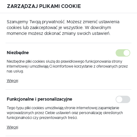
ZARZĄDZAJ PLIKAMI COOKIE
USTAWIENIA REGIONALNE
Szanujemy Twoją prywatność. Możesz zmienić ustawienia
cookies lub zaakceptować je wszystkie. W dowolnym
Lokalizacja
momencie możesz dokonać zmiany swoich ustawień.
Polska
główna
Produkty
Lampa wisząca K-5446 z serii ROBIN
Język
Niezbędne
polski
Lampa wisząca K-5446 z serii
Niezbędne pliki cookies służą do prawidłowego funkcjonowania strony
internetowej i umożliwiają Ci komfortowe korzystanie z oferowanych przez
ROBIN
Waluta
nas usług.
Polski złoty (PLN)
Pliki cookies odpowiadają na podejmowane przez Ciebie działania w celu
Więcej
m.in. dostosowania Twoich ustawień preferencji prywatności, logowania czy
wypełniania formularzy. Dzięki plikom cookies strona, z której korzystasz,
może działać bez zakłóceń.
ZAPISZ
Funkcjonalne i personalizacyjne
Tego typu pliki cookies umożliwiają stronie internetowej zapamiętanie
wprowadzonych przez Ciebie ustawień oraz personalizację określonych
funkcjonalności czy prezentowanych treści.
Dzięki tym plikom cookies możemy zapewnić Ci większy komfort
Więcej
korzystania z funkcjonalności naszej strony poprzez dopasowanie jej do
Twoich indywidualnych preferencji. Wyrażenie zgody na funkcjonalne i