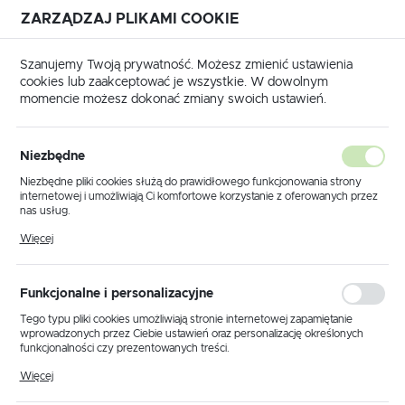
ZARZĄDZAJ PLIKAMI COOKIE
USTAWIENIA REGIONALNE
Szanujemy Twoją prywatność. Możesz zmienić ustawienia
cookies lub zaakceptować je wszystkie. W dowolnym
Lokalizacja
momencie możesz dokonać zmiany swoich ustawień.
Polska
główna
Produkty
Lampa wisząca K-5374 z serii SANTE
Język
Niezbędne
polski
Lampa wisząca K-5374 z serii
Niezbędne pliki cookies służą do prawidłowego funkcjonowania strony
internetowej i umożliwiają Ci komfortowe korzystanie z oferowanych przez
SANTE
Waluta
nas usług.
Polski złoty (PLN)
Pliki cookies odpowiadają na podejmowane przez Ciebie działania w celu
Więcej
m.in. dostosowania Twoich ustawień preferencji prywatności, logowania czy
wypełniania formularzy. Dzięki plikom cookies strona, z której korzystasz,
POLECAMY
może działać bez zakłóceń.
ZAPISZ
Funkcjonalne i personalizacyjne
Tego typu pliki cookies umożliwiają stronie internetowej zapamiętanie
wprowadzonych przez Ciebie ustawień oraz personalizację określonych
funkcjonalności czy prezentowanych treści.
Dzięki tym plikom cookies możemy zapewnić Ci większy komfort
Więcej
korzystania z funkcjonalności naszej strony poprzez dopasowanie jej do
Twoich indywidualnych preferencji. Wyrażenie zgody na funkcjonalne i