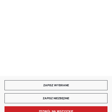
salon@kaja.com.pl
85 713 14 27
INFORMACJE
MOJE KONTO
DOŁĄCZ DO NAS
ZAPISZ WYBRANE
Copyright by kaja.com.pl
ZAPISZ NIEZBĘDNE
Agencja interaktywna
[ti]
Powered by
2ClickShop®
ZEZWÓL NA WSZYSTKIE