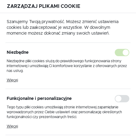
ZARZĄDZAJ PLIKAMI COOKIE
USTAWIENIA REGIONALNE
Szanujemy Twoją prywatność. Możesz zmienić ustawienia
cookies lub zaakceptować je wszystkie. W dowolnym
Lokalizacja
momencie możesz dokonać zmiany swoich ustawień.
Polska
 główna
Produkty
Lampa wisząca K-5255 z serii ALTO
Język
Niezbędne
polski
Lampa wisząca K-5255 z serii
Niezbędne pliki cookies służą do prawidłowego funkcjonowania strony
internetowej i umożliwiają Ci komfortowe korzystanie z oferowanych przez
ALTO
Waluta
nas usług.
Polski złoty (PLN)
Pliki cookies odpowiadają na podejmowane przez Ciebie działania w celu
Więcej
m.in. dostosowania Twoich ustawień preferencji prywatności, logowania czy
wypełniania formularzy. Dzięki plikom cookies strona, z której korzystasz,
może działać bez zakłóceń.
ZAPISZ
Funkcjonalne i personalizacyjne
Tego typu pliki cookies umożliwiają stronie internetowej zapamiętanie
wprowadzonych przez Ciebie ustawień oraz personalizację określonych
funkcjonalności czy prezentowanych treści.
Dzięki tym plikom cookies możemy zapewnić Ci większy komfort
Więcej
korzystania z funkcjonalności naszej strony poprzez dopasowanie jej do
Twoich indywidualnych preferencji. Wyrażenie zgody na funkcjonalne i