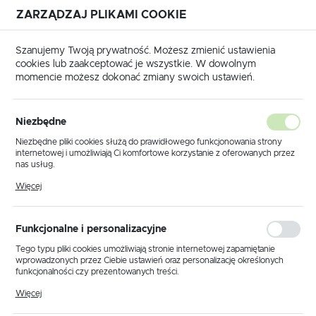
ZARZĄDZAJ PLIKAMI COOKIE
USTAWIENIA REGIONALNE
Szanujemy Twoją prywatność. Możesz zmienić ustawienia
cookies lub zaakceptować je wszystkie. W dowolnym
Lokalizacja
momencie możesz dokonać zmiany swoich ustawień.
Polska
 główna
Produkty
Lampa wisząca K-5250 z serii BRUS
Język
Niezbędne
polski
Lampa wisząca K-5250 z serii
Niezbędne pliki cookies służą do prawidłowego funkcjonowania strony
internetowej i umożliwiają Ci komfortowe korzystanie z oferowanych przez
BRUS
Waluta
nas usług.
Polski złoty (PLN)
Pliki cookies odpowiadają na podejmowane przez Ciebie działania w celu
Więcej
m.in. dostosowania Twoich ustawień preferencji prywatności, logowania czy
wypełniania formularzy. Dzięki plikom cookies strona, z której korzystasz,
może działać bez zakłóceń.
ZAPISZ
Funkcjonalne i personalizacyjne
Tego typu pliki cookies umożliwiają stronie internetowej zapamiętanie
wprowadzonych przez Ciebie ustawień oraz personalizację określonych
funkcjonalności czy prezentowanych treści.
Dzięki tym plikom cookies możemy zapewnić Ci większy komfort
Więcej
korzystania z funkcjonalności naszej strony poprzez dopasowanie jej do
Twoich indywidualnych preferencji. Wyrażenie zgody na funkcjonalne i