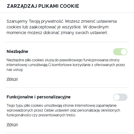
ZARZĄDZAJ PLIKAMI COOKIE
USTAWIENIA REGIONALNE
Szanujemy Twoją prywatność. Możesz zmienić ustawienia
cookies lub zaakceptować je wszystkie. W dowolnym
Lokalizacja
momencie możesz dokonać zmiany swoich ustawień.
Polska
główna
Produkty
Lampa wisząca K-5247 z serii VESTA
Język
Niezbędne
polski
Lampa wisząca K-5247 z serii
Niezbędne pliki cookies służą do prawidłowego funkcjonowania strony
internetowej i umożliwiają Ci komfortowe korzystanie z oferowanych przez
VESTA
Waluta
nas usług.
Polski złoty (PLN)
Pliki cookies odpowiadają na podejmowane przez Ciebie działania w celu
Więcej
m.in. dostosowania Twoich ustawień preferencji prywatności, logowania czy
wypełniania formularzy. Dzięki plikom cookies strona, z której korzystasz,
PROMOCJA
może działać bez zakłóceń.
ZAPISZ
Funkcjonalne i personalizacyjne
Tego typu pliki cookies umożliwiają stronie internetowej zapamiętanie
wprowadzonych przez Ciebie ustawień oraz personalizację określonych
funkcjonalności czy prezentowanych treści.
Dzięki tym plikom cookies możemy zapewnić Ci większy komfort
Więcej
korzystania z funkcjonalności naszej strony poprzez dopasowanie jej do
Twoich indywidualnych preferencji. Wyrażenie zgody na funkcjonalne i