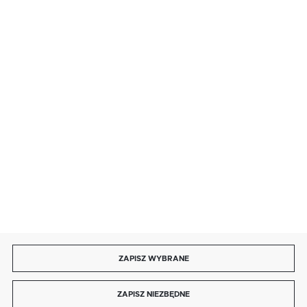
· sobota: 9:00 ÷ 17:00,
· niedziela handlowa: 9:00 ÷ 17:00.
salon@kaja.com.pl
85 713 14 27
INFORMACJE
MOJE KONTO
DOŁĄCZ DO NAS
ZAPISZ WYBRANE
Copyright by kaja.com.pl
ZAPISZ NIEZBĘDNE
Agencja interaktywna
[ti]
Powered by
2ClickShop®