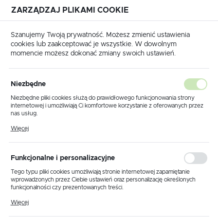
ZARZĄDZAJ PLIKAMI COOKIE
USTAWIENIA REGIONALNE
Szanujemy Twoją prywatność. Możesz zmienić ustawienia
cookies lub zaakceptować je wszystkie. W dowolnym
Lokalizacja
momencie możesz dokonać zmiany swoich ustawień.
Polska
 główna
Produkty
Lampa wisząca K-5111 z serii DAVOS
Język
Niezbędne
polski
Lampa wisząca K-5111 z serii
Niezbędne pliki cookies służą do prawidłowego funkcjonowania strony
internetowej i umożliwiają Ci komfortowe korzystanie z oferowanych przez
DAVOS
Waluta
nas usług.
Polski złoty (PLN)
Pliki cookies odpowiadają na podejmowane przez Ciebie działania w celu
Więcej
m.in. dostosowania Twoich ustawień preferencji prywatności, logowania czy
wypełniania formularzy. Dzięki plikom cookies strona, z której korzystasz,
może działać bez zakłóceń.
ZAPISZ
Funkcjonalne i personalizacyjne
Tego typu pliki cookies umożliwiają stronie internetowej zapamiętanie
wprowadzonych przez Ciebie ustawień oraz personalizację określonych
funkcjonalności czy prezentowanych treści.
Dzięki tym plikom cookies możemy zapewnić Ci większy komfort
Więcej
korzystania z funkcjonalności naszej strony poprzez dopasowanie jej do
Twoich indywidualnych preferencji. Wyrażenie zgody na funkcjonalne i