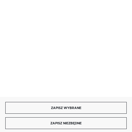
· sobota: 9:00 ÷ 17:00,
· niedziela handlowa: 9:00 ÷ 17:00.
salon@kaja.com.pl
85 713 14 27
INFORMACJE
MOJE KONTO
DOŁĄCZ DO NAS
ZAPISZ WYBRANE
Copyright by kaja.com.pl
ZAPISZ NIEZBĘDNE
Agencja interaktywna
[ti]
Powered by
2ClickShop®