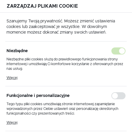
ZARZĄDZAJ PLIKAMI COOKIE
USTAWIENIA REGIONALNE
Szanujemy Twoją prywatność. Możesz zmienić ustawienia
cookies lub zaakceptować je wszystkie. W dowolnym
Lokalizacja
momencie możesz dokonać zmiany swoich ustawień.
Polska
łówna
Produkty
Lampa wisząca K-4931 z serii FALCON
Język
Niezbędne
polski
Lampa wisząca K-4931 z serii
Niezbędne pliki cookies służą do prawidłowego funkcjonowania strony
internetowej i umożliwiają Ci komfortowe korzystanie z oferowanych przez
FALCON
Waluta
nas usług.
Polski złoty (PLN)
Pliki cookies odpowiadają na podejmowane przez Ciebie działania w celu
Więcej
m.in. dostosowania Twoich ustawień preferencji prywatności, logowania czy
wypełniania formularzy. Dzięki plikom cookies strona, z której korzystasz,
może działać bez zakłóceń.
ZAPISZ
Funkcjonalne i personalizacyjne
Tego typu pliki cookies umożliwiają stronie internetowej zapamiętanie
wprowadzonych przez Ciebie ustawień oraz personalizację określonych
funkcjonalności czy prezentowanych treści.
Dzięki tym plikom cookies możemy zapewnić Ci większy komfort
Więcej
korzystania z funkcjonalności naszej strony poprzez dopasowanie jej do
Twoich indywidualnych preferencji. Wyrażenie zgody na funkcjonalne i