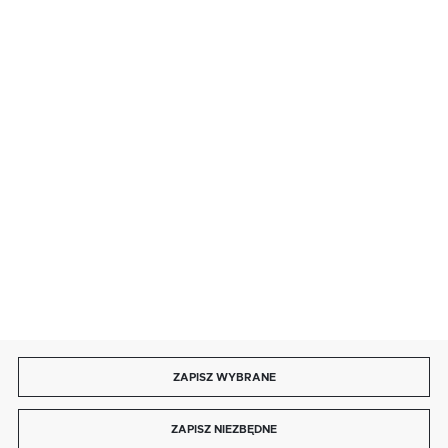
· sobota: 9:00 ÷ 17:00,
· niedziela handlowa: 9:00 ÷ 17:00.
salon@kaja.com.pl
85 713 14 27
INFORMACJE
MOJE KONTO
DOŁĄCZ DO NAS
ZAPISZ WYBRANE
Copyright by kaja.com.pl
ZAPISZ NIEZBĘDNE
Agencja interaktywna
[ti]
Powered by
2ClickShop®