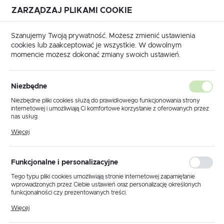
ZARZĄDZAJ PLIKAMI COOKIE
USTAWIENIA REGIONALNE
Szanujemy Twoją prywatność. Możesz zmienić ustawienia
cookies lub zaakceptować je wszystkie. W dowolnym
Lokalizacja
momencie możesz dokonać zmiany swoich ustawień.
Polska
a główna
Produkty
Lampa wisząca K-4891 z serii VIGO
Język
Niezbędne
polski
Lampa wisząca K-4891 z serii
Niezbędne pliki cookies służą do prawidłowego funkcjonowania strony
internetowej i umożliwiają Ci komfortowe korzystanie z oferowanych przez
VIGO
Waluta
nas usług.
Polski złoty (PLN)
Pliki cookies odpowiadają na podejmowane przez Ciebie działania w celu
Więcej
m.in. dostosowania Twoich ustawień preferencji prywatności, logowania czy
wypełniania formularzy. Dzięki plikom cookies strona, z której korzystasz,
PROMOCJA
może działać bez zakłóceń.
ZAPISZ
Funkcjonalne i personalizacyjne
Tego typu pliki cookies umożliwiają stronie internetowej zapamiętanie
wprowadzonych przez Ciebie ustawień oraz personalizację określonych
funkcjonalności czy prezentowanych treści.
Dzięki tym plikom cookies możemy zapewnić Ci większy komfort
Więcej
korzystania z funkcjonalności naszej strony poprzez dopasowanie jej do
Twoich indywidualnych preferencji. Wyrażenie zgody na funkcjonalne i