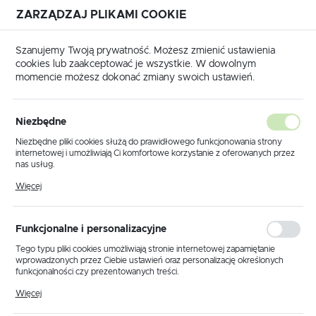
ZARZĄDZAJ PLIKAMI COOKIE
USTAWIENIA REGIONALNE
Szanujemy Twoją prywatność. Możesz zmienić ustawienia
cookies lub zaakceptować je wszystkie. W dowolnym
Lokalizacja
momencie możesz dokonać zmiany swoich ustawień.
Polska
 główna
Produkty
Lampa wisząca K-4793 z serii PIERS
Język
Niezbędne
polski
Lampa wisząca K-4793 z serii
Niezbędne pliki cookies służą do prawidłowego funkcjonowania strony
internetowej i umożliwiają Ci komfortowe korzystanie z oferowanych przez
PIERS
Waluta
nas usług.
Polski złoty (PLN)
Pliki cookies odpowiadają na podejmowane przez Ciebie działania w celu
Więcej
m.in. dostosowania Twoich ustawień preferencji prywatności, logowania czy
wypełniania formularzy. Dzięki plikom cookies strona, z której korzystasz,
PROMOCJA
może działać bez zakłóceń.
ZAPISZ
Funkcjonalne i personalizacyjne
Tego typu pliki cookies umożliwiają stronie internetowej zapamiętanie
wprowadzonych przez Ciebie ustawień oraz personalizację określonych
funkcjonalności czy prezentowanych treści.
Dzięki tym plikom cookies możemy zapewnić Ci większy komfort
Więcej
korzystania z funkcjonalności naszej strony poprzez dopasowanie jej do
Twoich indywidualnych preferencji. Wyrażenie zgody na funkcjonalne i