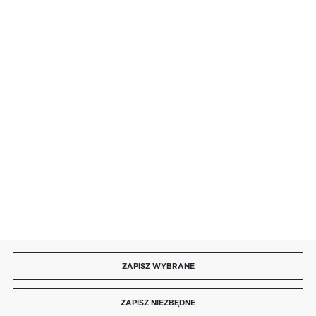
· sobota: 9:00 ÷ 17:00,
· niedziela handlowa: 9:00 ÷ 17:00.
salon@kaja.com.pl
85 713 14 27
INFORMACJE
MOJE KONTO
DOŁĄCZ DO NAS
ZAPISZ WYBRANE
Copyright by kaja.com.pl
ZAPISZ NIEZBĘDNE
Agencja interaktywna
[ti]
Powered by
2ClickShop®