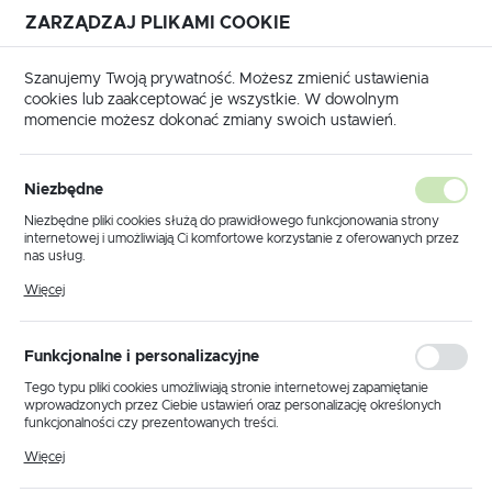
ZARZĄDZAJ PLIKAMI COOKIE
USTAWIENIA REGIONALNE
Szanujemy Twoją prywatność. Możesz zmienić ustawienia
cookies lub zaakceptować je wszystkie. W dowolnym
Lokalizacja
momencie możesz dokonać zmiany swoich ustawień.
Polska
 główna
Produkty
Lampa wisząca K-4130 z serii TEDY
Język
Niezbędne
polski
Lampa wisząca K-4130 z serii
Niezbędne pliki cookies służą do prawidłowego funkcjonowania strony
internetowej i umożliwiają Ci komfortowe korzystanie z oferowanych przez
TEDY
Waluta
nas usług.
Polski złoty (PLN)
Pliki cookies odpowiadają na podejmowane przez Ciebie działania w celu
Więcej
m.in. dostosowania Twoich ustawień preferencji prywatności, logowania czy
wypełniania formularzy. Dzięki plikom cookies strona, z której korzystasz,
PROMOCJA
może działać bez zakłóceń.
ZAPISZ
Funkcjonalne i personalizacyjne
Tego typu pliki cookies umożliwiają stronie internetowej zapamiętanie
wprowadzonych przez Ciebie ustawień oraz personalizację określonych
funkcjonalności czy prezentowanych treści.
Dzięki tym plikom cookies możemy zapewnić Ci większy komfort
Więcej
korzystania z funkcjonalności naszej strony poprzez dopasowanie jej do
Twoich indywidualnych preferencji. Wyrażenie zgody na funkcjonalne i