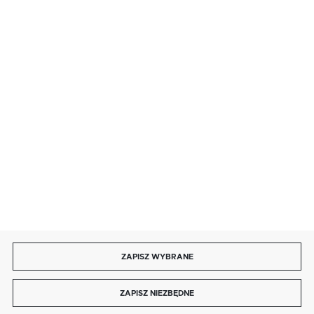
· sobota: 9:00 ÷ 17:00,
· niedziela handlowa: 9:00 ÷ 17:00.
salon@kaja.com.pl
85 713 14 27
INFORMACJE
MOJE KONTO
DOŁĄCZ DO NAS
ZAPISZ WYBRANE
Copyright by kaja.com.pl
ZAPISZ NIEZBĘDNE
Agencja interaktywna
[ti]
Powered by
2ClickShop®