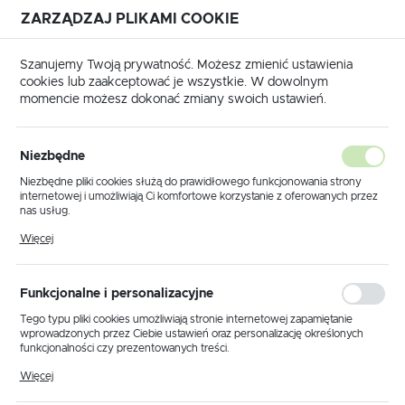
ZARZĄDZAJ PLIKAMI COOKIE
USTAWIENIA REGIONALNE
Szanujemy Twoją prywatność. Możesz zmienić ustawienia
cookies lub zaakceptować je wszystkie. W dowolnym
Lokalizacja
momencie możesz dokonać zmiany swoich ustawień.
Polska
ówna
Produkty
Lampa wisząca K-4006 z serii MARKO
Język
Niezbędne
polski
Lampa wisząca K-4006 z serii
Niezbędne pliki cookies służą do prawidłowego funkcjonowania strony
internetowej i umożliwiają Ci komfortowe korzystanie z oferowanych przez
MARKO
Waluta
nas usług.
Polski złoty (PLN)
Pliki cookies odpowiadają na podejmowane przez Ciebie działania w celu
Więcej
m.in. dostosowania Twoich ustawień preferencji prywatności, logowania czy
wypełniania formularzy. Dzięki plikom cookies strona, z której korzystasz,
może działać bez zakłóceń.
ZAPISZ
Funkcjonalne i personalizacyjne
Tego typu pliki cookies umożliwiają stronie internetowej zapamiętanie
wprowadzonych przez Ciebie ustawień oraz personalizację określonych
funkcjonalności czy prezentowanych treści.
Dzięki tym plikom cookies możemy zapewnić Ci większy komfort
Więcej
korzystania z funkcjonalności naszej strony poprzez dopasowanie jej do
Twoich indywidualnych preferencji. Wyrażenie zgody na funkcjonalne i