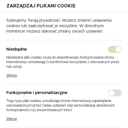
ZARZĄDZAJ PLIKAMI COOKIE
USTAWIENIA REGIONALNE
Szanujemy Twoją prywatność. Możesz zmienić ustawienia
cookies lub zaakceptować je wszystkie. W dowolnym
Lokalizacja
momencie możesz dokonać zmiany swoich ustawień.
Polska
a główna
Produkty
Lampa wisząca K-3541 z serii KAMI
Język
Niezbędne
polski
Lampa wisząca K-3541 z serii
Niezbędne pliki cookies służą do prawidłowego funkcjonowania strony
internetowej i umożliwiają Ci komfortowe korzystanie z oferowanych przez
KAMI
Waluta
nas usług.
Polski złoty (PLN)
Pliki cookies odpowiadają na podejmowane przez Ciebie działania w celu
Więcej
m.in. dostosowania Twoich ustawień preferencji prywatności, logowania czy
wypełniania formularzy. Dzięki plikom cookies strona, z której korzystasz,
może działać bez zakłóceń.
ZAPISZ
Funkcjonalne i personalizacyjne
Tego typu pliki cookies umożliwiają stronie internetowej zapamiętanie
wprowadzonych przez Ciebie ustawień oraz personalizację określonych
funkcjonalności czy prezentowanych treści.
Dzięki tym plikom cookies możemy zapewnić Ci większy komfort
Więcej
korzystania z funkcjonalności naszej strony poprzez dopasowanie jej do
Twoich indywidualnych preferencji. Wyrażenie zgody na funkcjonalne i