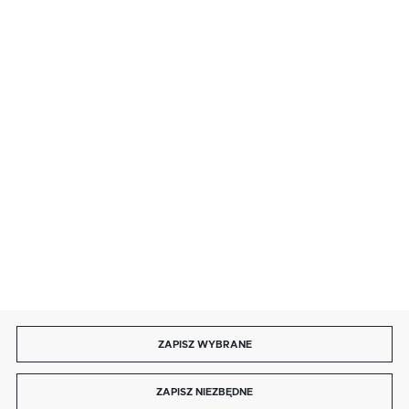
· sobota: 9:00 ÷ 17:00,
· niedziela handlowa: 9:00 ÷ 17:00.
salon@kaja.com.pl
85 713 14 27
INFORMACJE
MOJE KONTO
DOŁĄCZ DO NAS
ZAPISZ WYBRANE
Copyright by kaja.com.pl
ZAPISZ NIEZBĘDNE
Agencja interaktywna
[ti]
Powered by
2ClickShop®