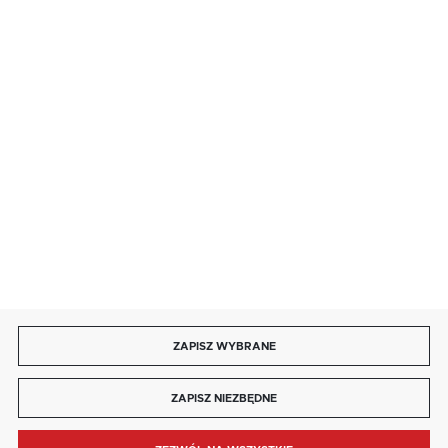
· niedziela handlowa: 9:00 ÷ 17:00.
salon@kaja.com.pl
85 713 14 27
INFORMACJE
MOJE KONTO
DOŁĄCZ DO NAS
ZAPISZ WYBRANE
Copyright by kaja.com.pl
ZAPISZ NIEZBĘDNE
Agencja interaktywna
[ti]
Powered by
2ClickShop®