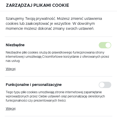
ZARZĄDZAJ PLIKAMI COOKIE
USTAWIENIA REGIONALNE
Szanujemy Twoją prywatność. Możesz zmienić ustawienia
cookies lub zaakceptować je wszystkie. W dowolnym
Lokalizacja
momencie możesz dokonać zmiany swoich ustawień.
Polska
Strona główna
Produkty
Lampa wisząca K-2190
Język
Niezbędne
polski
Lampa wisząca K-2190
Niezbędne pliki cookies służą do prawidłowego funkcjonowania strony
internetowej i umożliwiają Ci komfortowe korzystanie z oferowanych przez
Waluta
nas usług.
Polski złoty (PLN)
Pliki cookies odpowiadają na podejmowane przez Ciebie działania w celu
PROMOCJA
Więcej
m.in. dostosowania Twoich ustawień preferencji prywatności, logowania czy
wypełniania formularzy. Dzięki plikom cookies strona, z której korzystasz,
może działać bez zakłóceń.
ZAPISZ
Funkcjonalne i personalizacyjne
Tego typu pliki cookies umożliwiają stronie internetowej zapamiętanie
wprowadzonych przez Ciebie ustawień oraz personalizację określonych
funkcjonalności czy prezentowanych treści.
Dzięki tym plikom cookies możemy zapewnić Ci większy komfort
Więcej
korzystania z funkcjonalności naszej strony poprzez dopasowanie jej do
Twoich indywidualnych preferencji. Wyrażenie zgody na funkcjonalne i