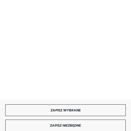
· sobota: 9:00 ÷ 17:00,
· niedziela handlowa: 9:00 ÷ 17:00.
salon@kaja.com.pl
85 713 14 27
INFORMACJE
MOJE KONTO
DOŁĄCZ DO NAS
ZAPISZ WYBRANE
Copyright by kaja.com.pl
ZAPISZ NIEZBĘDNE
Agencja interaktywna
[ti]
Powered by
2ClickShop®