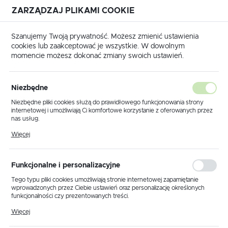
ZARZĄDZAJ PLIKAMI COOKIE
USTAWIENIA REGIONALNE
Szanujemy Twoją prywatność. Możesz zmienić ustawienia
cookies lub zaakceptować je wszystkie. W dowolnym
Lokalizacja
momencie możesz dokonać zmiany swoich ustawień.
Polska
Produkty
Lampa wisząca K-21 BEŻ z serii KAPELUSZ
Język
Niezbędne
polski
Lampa wisząca K-21 BEŻ z
Niezbędne pliki cookies służą do prawidłowego funkcjonowania strony
internetowej i umożliwiają Ci komfortowe korzystanie z oferowanych przez
serii KAPELUSZ
Waluta
nas usług.
Polski złoty (PLN)
Pliki cookies odpowiadają na podejmowane przez Ciebie działania w celu
Więcej
m.in. dostosowania Twoich ustawień preferencji prywatności, logowania czy
wypełniania formularzy. Dzięki plikom cookies strona, z której korzystasz,
może działać bez zakłóceń.
ZAPISZ
Funkcjonalne i personalizacyjne
Tego typu pliki cookies umożliwiają stronie internetowej zapamiętanie
wprowadzonych przez Ciebie ustawień oraz personalizację określonych
funkcjonalności czy prezentowanych treści.
Dzięki tym plikom cookies możemy zapewnić Ci większy komfort
Więcej
korzystania z funkcjonalności naszej strony poprzez dopasowanie jej do
Twoich indywidualnych preferencji. Wyrażenie zgody na funkcjonalne i