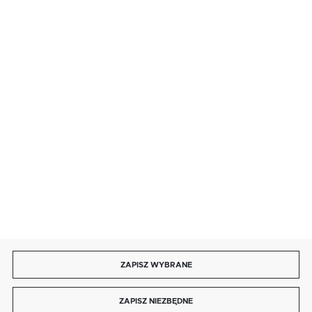
· sobota: 9:00 ÷ 17:00,
· niedziela handlowa: 9:00 ÷ 17:00.
salon@kaja.com.pl
85 713 14 27
INFORMACJE
MOJE KONTO
DOŁĄCZ DO NAS
ZAPISZ WYBRANE
Copyright by kaja.com.pl
ZAPISZ NIEZBĘDNE
Agencja interaktywna
[ti]
Powered by
2ClickShop®