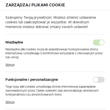
ZARZĄDZAJ PLIKAMI COOKIE
USTAWIENIA REGIONALNE
Szanujemy Twoją prywatność. Możesz zmienić ustawienia
cookies lub zaakceptować je wszystkie. W dowolnym
Lokalizacja
momencie możesz dokonać zmiany swoich ustawień.
Polska
dukty
Lampa wisząca K-1970-AS-48-ZWIS-350 – SŁOŃCE
Język
Niezbędne
polski
Lampa wisząca K-1970-AS-
Niezbędne pliki cookies służą do prawidłowego funkcjonowania strony
internetowej i umożliwiają Ci komfortowe korzystanie z oferowanych przez
48-ZWIS-350 – SŁOŃCE
Waluta
nas usług.
Polski złoty (PLN)
Pliki cookies odpowiadają na podejmowane przez Ciebie działania w celu
Więcej
m.in. dostosowania Twoich ustawień preferencji prywatności, logowania czy
wypełniania formularzy. Dzięki plikom cookies strona, z której korzystasz,
PROMOCJA
może działać bez zakłóceń.
ZAPISZ
Funkcjonalne i personalizacyjne
Tego typu pliki cookies umożliwiają stronie internetowej zapamiętanie
wprowadzonych przez Ciebie ustawień oraz personalizację określonych
funkcjonalności czy prezentowanych treści.
Dzięki tym plikom cookies możemy zapewnić Ci większy komfort
Więcej
korzystania z funkcjonalności naszej strony poprzez dopasowanie jej do
Twoich indywidualnych preferencji. Wyrażenie zgody na funkcjonalne i