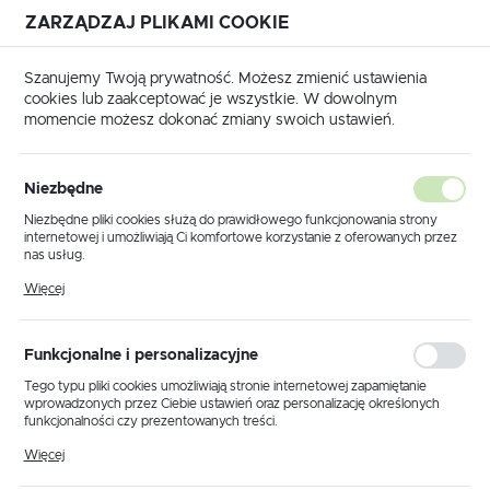
ZARZĄDZAJ PLIKAMI COOKIE
USTAWIENIA REGIONALNE
Szanujemy Twoją prywatność. Możesz zmienić ustawienia
cookies lub zaakceptować je wszystkie. W dowolnym
Lokalizacja
momencie możesz dokonać zmiany swoich ustawień.
Polska
Lampa wisząca K-1520 ZK5-90 POMARAŃCZ z serii VETRO
Język
Niezbędne
polski
Lampa wisząca K-1520 ZK5-
Niezbędne pliki cookies służą do prawidłowego funkcjonowania strony
internetowej i umożliwiają Ci komfortowe korzystanie z oferowanych przez
90 POMARAŃCZ z serii
Waluta
nas usług.
Polski złoty (PLN)
Pliki cookies odpowiadają na podejmowane przez Ciebie działania w celu
VETRO
Więcej
m.in. dostosowania Twoich ustawień preferencji prywatności, logowania czy
wypełniania formularzy. Dzięki plikom cookies strona, z której korzystasz,
może działać bez zakłóceń.
ZAPISZ
Funkcjonalne i personalizacyjne
PROMOCJA
Tego typu pliki cookies umożliwiają stronie internetowej zapamiętanie
wprowadzonych przez Ciebie ustawień oraz personalizację określonych
funkcjonalności czy prezentowanych treści.
Dzięki tym plikom cookies możemy zapewnić Ci większy komfort
Więcej
korzystania z funkcjonalności naszej strony poprzez dopasowanie jej do
Twoich indywidualnych preferencji. Wyrażenie zgody na funkcjonalne i