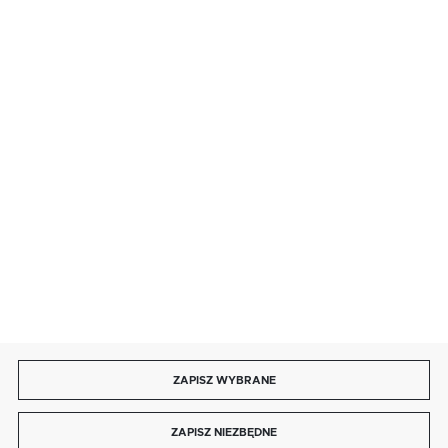
· sobota: 9:00 ÷ 17:00,
· niedziela handlowa: 9:00 ÷ 17:00.
salon@kaja.com.pl
85 713 14 27
INFORMACJE
MOJE KONTO
DOŁĄCZ DO NAS
ZAPISZ WYBRANE
Copyright by kaja.com.pl
ZAPISZ NIEZBĘDNE
Agencja interaktywna
[ti]
Powered by
2ClickShop®