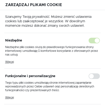
ZARZĄDZAJ PLIKAMI COOKIE
USTAWIENIA REGIONALNE
Szanujemy Twoją prywatność. Możesz zmienić ustawienia
cookies lub zaakceptować je wszystkie. W dowolnym
Lokalizacja
momencie możesz dokonać zmiany swoich ustawień.
Polska
ówna
Produkty
Lampa sufitowa KZ-246 ŻYR CZAR/ZŁ
Język
Niezbędne
polski
Lampa sufitowa KZ-246 ŻYR
Niezbędne pliki cookies służą do prawidłowego funkcjonowania strony
internetowej i umożliwiają Ci komfortowe korzystanie z oferowanych przez
CZAR/ZŁ
Waluta
nas usług.
Polski złoty (PLN)
Pliki cookies odpowiadają na podejmowane przez Ciebie działania w celu
Więcej
m.in. dostosowania Twoich ustawień preferencji prywatności, logowania czy
wypełniania formularzy. Dzięki plikom cookies strona, z której korzystasz,
PROMOCJA
może działać bez zakłóceń.
ZAPISZ
Funkcjonalne i personalizacyjne
Tego typu pliki cookies umożliwiają stronie internetowej zapamiętanie
wprowadzonych przez Ciebie ustawień oraz personalizację określonych
funkcjonalności czy prezentowanych treści.
Dzięki tym plikom cookies możemy zapewnić Ci większy komfort
Więcej
korzystania z funkcjonalności naszej strony poprzez dopasowanie jej do
Twoich indywidualnych preferencji. Wyrażenie zgody na funkcjonalne i