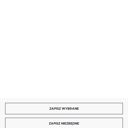
· sobota: 9:00 ÷ 17:00,
· niedziela handlowa: 9:00 ÷ 17:00.
salon@kaja.com.pl
85 713 14 27
INFORMACJE
MOJE KONTO
DOŁĄCZ DO NAS
ZAPISZ WYBRANE
Copyright by kaja.com.pl
ZAPISZ NIEZBĘDNE
Agencja interaktywna
[ti]
Powered by
2ClickShop®