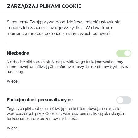
ZARZĄDZAJ PLIKAMI COOKIE
USTAWIENIA REGIONALNE
Szanujemy Twoją prywatność. Możesz zmienić ustawienia
cookies lub zaakceptować je wszystkie. W dowolnym
Lokalizacja
momencie możesz dokonać zmiany swoich ustawień.
Polska
Produkty
Lampa sufitowa KZ-246 ZIEL/KALIA ZIELONA
Język
Niezbędne
polski
Lampa sufitowa KZ-246
Niezbędne pliki cookies służą do prawidłowego funkcjonowania strony
internetowej i umożliwiają Ci komfortowe korzystanie z oferowanych przez
ZIEL/KALIA ZIELONA
Waluta
nas usług.
Polski złoty (PLN)
Pliki cookies odpowiadają na podejmowane przez Ciebie działania w celu
Więcej
m.in. dostosowania Twoich ustawień preferencji prywatności, logowania czy
wypełniania formularzy. Dzięki plikom cookies strona, z której korzystasz,
PROMOCJA
może działać bez zakłóceń.
ZAPISZ
Funkcjonalne i personalizacyjne
Tego typu pliki cookies umożliwiają stronie internetowej zapamiętanie
wprowadzonych przez Ciebie ustawień oraz personalizację określonych
funkcjonalności czy prezentowanych treści.
Dzięki tym plikom cookies możemy zapewnić Ci większy komfort
Więcej
korzystania z funkcjonalności naszej strony poprzez dopasowanie jej do
Twoich indywidualnych preferencji. Wyrażenie zgody na funkcjonalne i