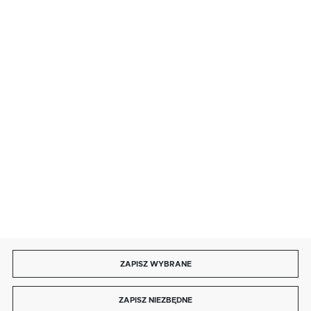
· sobota: 9:00 ÷ 17:00,
· niedziela handlowa: 9:00 ÷ 17:00.
salon@kaja.com.pl
85 713 14 27
INFORMACJE
MOJE KONTO
DOŁĄCZ DO NAS
ZAPISZ WYBRANE
Copyright by kaja.com.pl
ZAPISZ NIEZBĘDNE
Agencja interaktywna
[ti]
Powered by
2ClickShop®