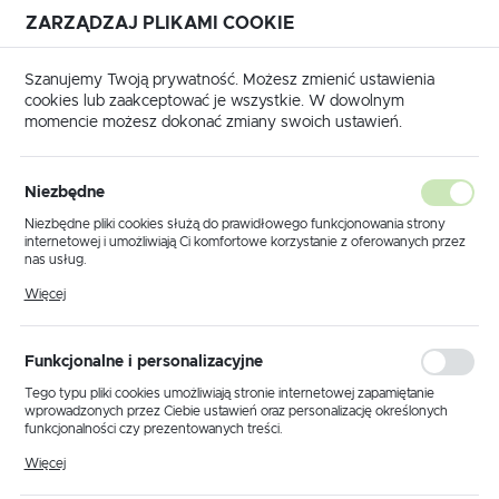
ZARZĄDZAJ PLIKAMI COOKIE
USTAWIENIA REGIONALNE
Szanujemy Twoją prywatność. Możesz zmienić ustawienia
cookies lub zaakceptować je wszystkie. W dowolnym
Lokalizacja
momencie możesz dokonać zmiany swoich ustawień.
Polska
wna
Produkty
Lampa sufitowa K-MD68432A/2 JASNY
Język
Niezbędne
polski
Lampa sufitowa K-
Niezbędne pliki cookies służą do prawidłowego funkcjonowania strony
internetowej i umożliwiają Ci komfortowe korzystanie z oferowanych przez
MD68432A/2 JASNY
Waluta
nas usług.
Polski złoty (PLN)
Pliki cookies odpowiadają na podejmowane przez Ciebie działania w celu
Więcej
m.in. dostosowania Twoich ustawień preferencji prywatności, logowania czy
wypełniania formularzy. Dzięki plikom cookies strona, z której korzystasz,
PROMOCJA
może działać bez zakłóceń.
ZAPISZ
Funkcjonalne i personalizacyjne
Tego typu pliki cookies umożliwiają stronie internetowej zapamiętanie
wprowadzonych przez Ciebie ustawień oraz personalizację określonych
funkcjonalności czy prezentowanych treści.
Dzięki tym plikom cookies możemy zapewnić Ci większy komfort
Więcej
korzystania z funkcjonalności naszej strony poprzez dopasowanie jej do
Twoich indywidualnych preferencji. Wyrażenie zgody na funkcjonalne i