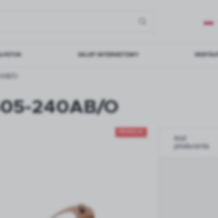
AŁYSTOK
SKLEP INTERNETOWY
WSPÓŁ
0AB/O
Architekci
-605-240AB/O
Inwestycj
Zakład p
Y
SPOTY I
PLAFONY
LAMPKI
PROMOCJA
REFLEKTORY
BI
Kod
producenta:
TY
ALNE