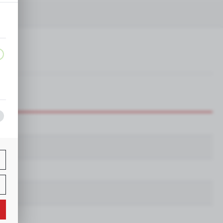
a,
j
ą
w.
ne