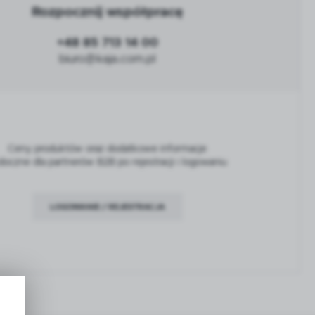
Rozpocznij współpracę
+48 85 713 14 00
biuro@kaja.com.pl
Ceny produktów oraz dodatkowe informacje
doczne dla partnerów B2B po rejestracji i logowaniu
LOGOWANIE / REJESTRACJA