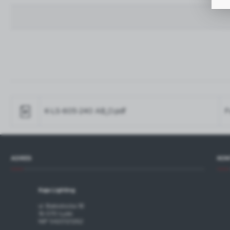
p
R
D
n
P
W
T
p
o
t
K-LS-605-240 AB_O.pdf
F
ADRES
KON
Kaja Lighting
ul. Białostocka 1B
16-070 Łyski
NIP 5420121262