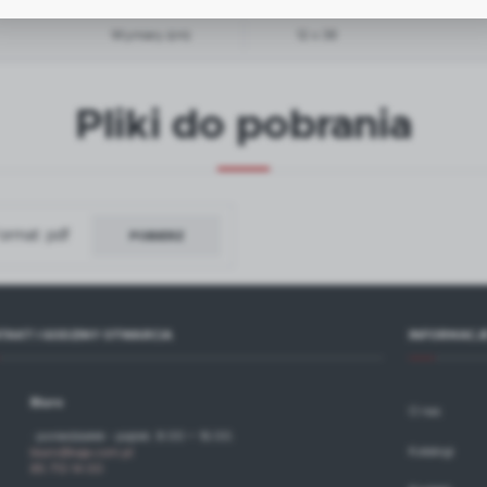
liki cookies gwarantuje dostępność wszystkich funkcjonalności.
eklamowe
Wymiary (cm)
12 x 38
zięki reklamowym plikom cookies prezentujemy Ci najciekawsze informacje i aktualności na stronac
aszych partnerów.
romocyjne pliki cookies służą do prezentowania Ci naszych komunikatów na podstawie analizy
ięcej
woich upodobań oraz Twoich zwyczajów dotyczących przeglądanej witryny internetowej. Treści
Pliki do pobrania
romocyjne mogą pojawić się na stronach podmiotów trzecich lub firm będących naszymi partneram
raz innych dostawców usług. Firmy te działają w charakterze pośredników prezentujących nasze
reści w postaci wiadomości, ofert, komunikatów mediów społecznościowych.
ormat: pdf
POBIERZ
TAKT I GODZINY OTWARCIA
INFORMACJ
Biuro
O nas
· poniedziałek - piątek: 8:00 ÷ 16:00.
Katalogi
biuro@kaja.com.pl
85 713 14 00