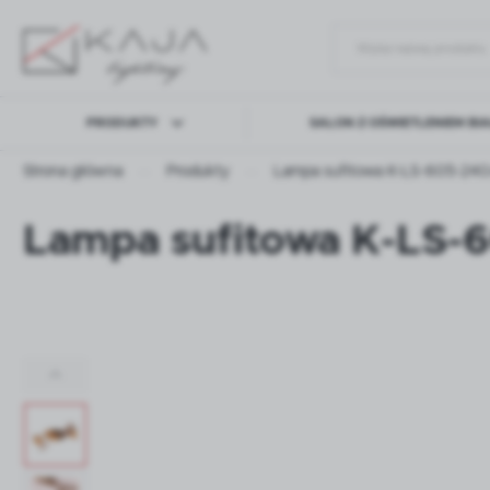
PRODUKTY
SALON Z OŚWIETLENIEM BI
Strona główna
Produkty
Lampa sufitowa K-LS-605-24
Lampa sufitowa K-LS
LAMPY WISZĄCE
LAMPY SUFITOWE
KINKIET
MEBLE
AKCESORIA
PROJEK
DEKORACYJNE
INDYWIDU