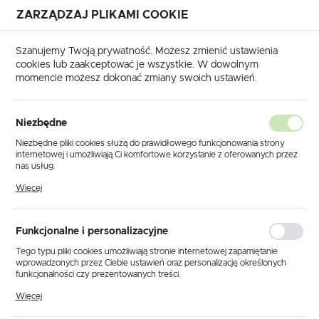
ZARZĄDZAJ PLIKAMI COOKIE
USTAWIENIA REGIONALNE
Szanujemy Twoją prywatność. Możesz zmienić ustawienia
cookies lub zaakceptować je wszystkie. W dowolnym
Lokalizacja
momencie możesz dokonać zmiany swoich ustawień.
Polska
Produkty
Lampa sufitowa K-JSL-8090/3 AB z serii SAMIRA
Język
Niezbędne
polski
Lampa sufitowa K-JSL-
Niezbędne pliki cookies służą do prawidłowego funkcjonowania strony
internetowej i umożliwiają Ci komfortowe korzystanie z oferowanych przez
8090/3 AB z serii SAMIRA
Waluta
nas usług.
Polski złoty (PLN)
Pliki cookies odpowiadają na podejmowane przez Ciebie działania w celu
Więcej
m.in. dostosowania Twoich ustawień preferencji prywatności, logowania czy
wypełniania formularzy. Dzięki plikom cookies strona, z której korzystasz,
może działać bez zakłóceń.
ZAPISZ
Funkcjonalne i personalizacyjne
Tego typu pliki cookies umożliwiają stronie internetowej zapamiętanie
wprowadzonych przez Ciebie ustawień oraz personalizację określonych
funkcjonalności czy prezentowanych treści.
Dzięki tym plikom cookies możemy zapewnić Ci większy komfort
Więcej
korzystania z funkcjonalności naszej strony poprzez dopasowanie jej do
Twoich indywidualnych preferencji. Wyrażenie zgody na funkcjonalne i