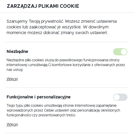
ZARZĄDZAJ PLIKAMI COOKIE
USTAWIENIA REGIONALNE
Szanujemy Twoją prywatność. Możesz zmienić ustawienia
cookies lub zaakceptować je wszystkie. W dowolnym
Lokalizacja
momencie możesz dokonać zmiany swoich ustawień.
Polska
rodukty
Lampa sufitowa K-JSL-8090/2 CHR z serii SAMIRA
Język
Niezbędne
polski
Lampa sufitowa K-JSL-
Niezbędne pliki cookies służą do prawidłowego funkcjonowania strony
internetowej i umożliwiają Ci komfortowe korzystanie z oferowanych przez
8090/2 CHR z serii SAMIRA
Waluta
nas usług.
Polski złoty (PLN)
Pliki cookies odpowiadają na podejmowane przez Ciebie działania w celu
Więcej
m.in. dostosowania Twoich ustawień preferencji prywatności, logowania czy
wypełniania formularzy. Dzięki plikom cookies strona, z której korzystasz,
może działać bez zakłóceń.
ZAPISZ
Funkcjonalne i personalizacyjne
Tego typu pliki cookies umożliwiają stronie internetowej zapamiętanie
wprowadzonych przez Ciebie ustawień oraz personalizację określonych
funkcjonalności czy prezentowanych treści.
Dzięki tym plikom cookies możemy zapewnić Ci większy komfort
Więcej
korzystania z funkcjonalności naszej strony poprzez dopasowanie jej do
Twoich indywidualnych preferencji. Wyrażenie zgody na funkcjonalne i