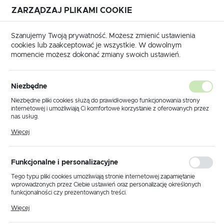
ZARZĄDZAJ PLIKAMI COOKIE
USTAWIENIA REGIONALNE
Szanujemy Twoją prywatność. Możesz zmienić ustawienia
cookies lub zaakceptować je wszystkie. W dowolnym
Lokalizacja
momencie możesz dokonać zmiany swoich ustawień.
Polska
Produkty
Lampa sufitowa K-JSL-6093/3 CHR z serii XENA
Język
Niezbędne
polski
Lampa sufitowa K-JSL-
Niezbędne pliki cookies służą do prawidłowego funkcjonowania strony
internetowej i umożliwiają Ci komfortowe korzystanie z oferowanych przez
6093/3 CHR z serii XENA
Waluta
nas usług.
Polski złoty (PLN)
Pliki cookies odpowiadają na podejmowane przez Ciebie działania w celu
Więcej
m.in. dostosowania Twoich ustawień preferencji prywatności, logowania czy
wypełniania formularzy. Dzięki plikom cookies strona, z której korzystasz,
PROMOCJA
może działać bez zakłóceń.
ZAPISZ
Funkcjonalne i personalizacyjne
Tego typu pliki cookies umożliwiają stronie internetowej zapamiętanie
wprowadzonych przez Ciebie ustawień oraz personalizację określonych
funkcjonalności czy prezentowanych treści.
Dzięki tym plikom cookies możemy zapewnić Ci większy komfort
Więcej
korzystania z funkcjonalności naszej strony poprzez dopasowanie jej do
Twoich indywidualnych preferencji. Wyrażenie zgody na funkcjonalne i