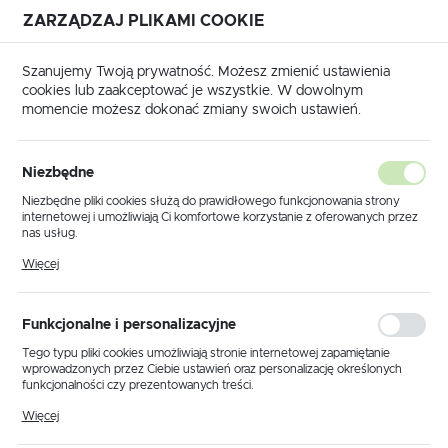
ZARZĄDZAJ PLIKAMI COOKIE
USTAWIENIA REGIONALNE
Szanujemy Twoją prywatność. Możesz zmienić ustawienia
cookies lub zaakceptować je wszystkie. W dowolnym
Lokalizacja
momencie możesz dokonać zmiany swoich ustawień.
Polska
Produkty
Lampa sufitowa K-JSL-6090/5 CHR z serii ALIX
Język
Niezbędne
polski
Lampa sufitowa K-JSL-
Niezbędne pliki cookies służą do prawidłowego funkcjonowania strony
internetowej i umożliwiają Ci komfortowe korzystanie z oferowanych przez
6090/5 CHR z serii ALIX
Waluta
nas usług.
Polski złoty (PLN)
Pliki cookies odpowiadają na podejmowane przez Ciebie działania w celu
Więcej
m.in. dostosowania Twoich ustawień preferencji prywatności, logowania czy
wypełniania formularzy. Dzięki plikom cookies strona, z której korzystasz,
PROMOCJA
może działać bez zakłóceń.
ZAPISZ
Funkcjonalne i personalizacyjne
Tego typu pliki cookies umożliwiają stronie internetowej zapamiętanie
wprowadzonych przez Ciebie ustawień oraz personalizację określonych
funkcjonalności czy prezentowanych treści.
Dzięki tym plikom cookies możemy zapewnić Ci większy komfort
Więcej
korzystania z funkcjonalności naszej strony poprzez dopasowanie jej do
Twoich indywidualnych preferencji. Wyrażenie zgody na funkcjonalne i