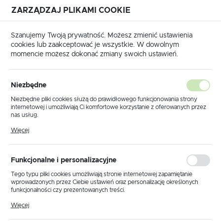
ZARZĄDZAJ PLIKAMI COOKIE
USTAWIENIA REGIONALNE
Szanujemy Twoją prywatność. Możesz zmienić ustawienia
cookies lub zaakceptować je wszystkie. W dowolnym
Lokalizacja
momencie możesz dokonać zmiany swoich ustawień.
Polska
główna
Produkty
Lampa sufitowa K-8109 z serii KANTI
Język
Niezbędne
polski
Lampa sufitowa K-8109 z serii
Niezbędne pliki cookies służą do prawidłowego funkcjonowania strony
internetowej i umożliwiają Ci komfortowe korzystanie z oferowanych przez
KANTI
Waluta
nas usług.
Polski złoty (PLN)
Pliki cookies odpowiadają na podejmowane przez Ciebie działania w celu
Więcej
m.in. dostosowania Twoich ustawień preferencji prywatności, logowania czy
wypełniania formularzy. Dzięki plikom cookies strona, z której korzystasz,
PROMOCJA
może działać bez zakłóceń.
ZAPISZ
Funkcjonalne i personalizacyjne
Tego typu pliki cookies umożliwiają stronie internetowej zapamiętanie
wprowadzonych przez Ciebie ustawień oraz personalizację określonych
funkcjonalności czy prezentowanych treści.
Dzięki tym plikom cookies możemy zapewnić Ci większy komfort
Więcej
korzystania z funkcjonalności naszej strony poprzez dopasowanie jej do
Twoich indywidualnych preferencji. Wyrażenie zgody na funkcjonalne i