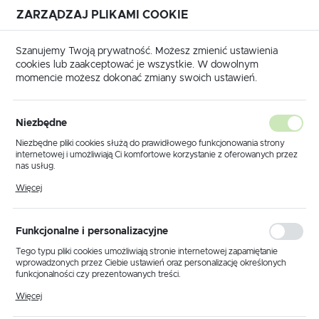
ZARZĄDZAJ PLIKAMI COOKIE
USTAWIENIA REGIONALNE
Szanujemy Twoją prywatność. Możesz zmienić ustawienia
cookies lub zaakceptować je wszystkie. W dowolnym
Lokalizacja
momencie możesz dokonać zmiany swoich ustawień.
Polska
łówna
Produkty
Lampa sufitowa K-5995 z serii SPARK
Język
Niezbędne
polski
Lampa sufitowa K-5995 z serii
Niezbędne pliki cookies służą do prawidłowego funkcjonowania strony
internetowej i umożliwiają Ci komfortowe korzystanie z oferowanych przez
SPARK
Waluta
nas usług.
Polski złoty (PLN)
Pliki cookies odpowiadają na podejmowane przez Ciebie działania w celu
Więcej
m.in. dostosowania Twoich ustawień preferencji prywatności, logowania czy
wypełniania formularzy. Dzięki plikom cookies strona, z której korzystasz,
NOWOŚĆ
może działać bez zakłóceń.
ZAPISZ
Funkcjonalne i personalizacyjne
Tego typu pliki cookies umożliwiają stronie internetowej zapamiętanie
wprowadzonych przez Ciebie ustawień oraz personalizację określonych
funkcjonalności czy prezentowanych treści.
Dzięki tym plikom cookies możemy zapewnić Ci większy komfort
Więcej
korzystania z funkcjonalności naszej strony poprzez dopasowanie jej do
Twoich indywidualnych preferencji. Wyrażenie zgody na funkcjonalne i