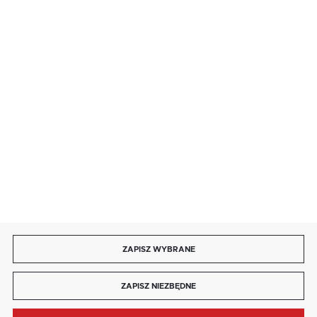
· niedziela handlowa: 9:00 ÷ 17:00.
salon@kaja.com.pl
85 713 14 27
INFORMACJE
MOJE KONTO
DOŁĄCZ DO NAS
ZAPISZ WYBRANE
Copyright by kaja.com.pl
ZAPISZ NIEZBĘDNE
Agencja interaktywna
[ti]
Powered by
2ClickShop®