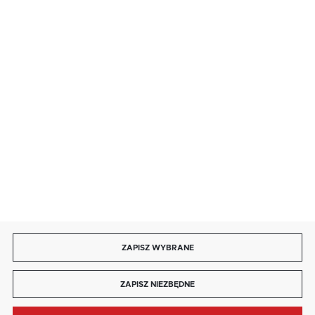
· niedziela handlowa: 9:00 ÷ 17:00.
salon@kaja.com.pl
85 713 14 27
INFORMACJE
MOJE KONTO
DOŁĄCZ DO NAS
ZAPISZ WYBRANE
Copyright by kaja.com.pl
ZAPISZ NIEZBĘDNE
Agencja interaktywna
[ti]
Powered by
2ClickShop®