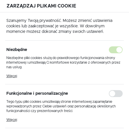
ZARZĄDZAJ PLIKAMI COOKIE
USTAWIENIA REGIONALNE
Szanujemy Twoją prywatność. Możesz zmienić ustawienia
cookies lub zaakceptować je wszystkie. W dowolnym
Lokalizacja
momencie możesz dokonać zmiany swoich ustawień.
Polska
a główna
Produkty
Lampa sufitowa K-5991 z serii SILA
Język
Niezbędne
polski
Lampa sufitowa K-5991 z serii
Niezbędne pliki cookies służą do prawidłowego funkcjonowania strony
internetowej i umożliwiają Ci komfortowe korzystanie z oferowanych przez
SILA
Waluta
nas usług.
Polski złoty (PLN)
Pliki cookies odpowiadają na podejmowane przez Ciebie działania w celu
Więcej
m.in. dostosowania Twoich ustawień preferencji prywatności, logowania czy
wypełniania formularzy. Dzięki plikom cookies strona, z której korzystasz,
NOWOŚĆ
może działać bez zakłóceń.
ZAPISZ
Funkcjonalne i personalizacyjne
Tego typu pliki cookies umożliwiają stronie internetowej zapamiętanie
wprowadzonych przez Ciebie ustawień oraz personalizację określonych
funkcjonalności czy prezentowanych treści.
Dzięki tym plikom cookies możemy zapewnić Ci większy komfort
Więcej
korzystania z funkcjonalności naszej strony poprzez dopasowanie jej do
Twoich indywidualnych preferencji. Wyrażenie zgody na funkcjonalne i