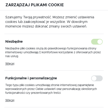
ZARZĄDZAJ PLIKAMI COOKIE
USTAWIENIA REGIONALNE
Szanujemy Twoją prywatność. Możesz zmienić ustawienia
cookies lub zaakceptować je wszystkie. W dowolnym
Lokalizacja
momencie możesz dokonać zmiany swoich ustawień.
Polska
 główna
Produkty
Lampa sufitowa K-5850 z serii FILO
Język
Niezbędne
polski
Lampa sufitowa K-5850 z serii
Niezbędne pliki cookies służą do prawidłowego funkcjonowania strony
internetowej i umożliwiają Ci komfortowe korzystanie z oferowanych przez
FILO
Waluta
nas usług.
Polski złoty (PLN)
Pliki cookies odpowiadają na podejmowane przez Ciebie działania w celu
Więcej
m.in. dostosowania Twoich ustawień preferencji prywatności, logowania czy
wypełniania formularzy. Dzięki plikom cookies strona, z której korzystasz,
NOWOŚĆ
może działać bez zakłóceń.
ZAPISZ
Funkcjonalne i personalizacyjne
Tego typu pliki cookies umożliwiają stronie internetowej zapamiętanie
wprowadzonych przez Ciebie ustawień oraz personalizację określonych
funkcjonalności czy prezentowanych treści.
Dzięki tym plikom cookies możemy zapewnić Ci większy komfort
Więcej
korzystania z funkcjonalności naszej strony poprzez dopasowanie jej do
Twoich indywidualnych preferencji. Wyrażenie zgody na funkcjonalne i