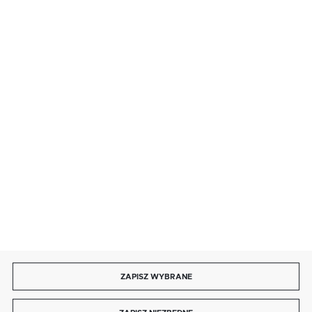
· poniedziałek - piątek: 9:00 ÷ 19:00,
· sobota: 9:00 ÷ 17:00,
· niedziela handlowa: 9:00 ÷ 17:00.
salon@kaja.com.pl
85 713 14 27
INFORMACJE
MOJE KONTO
DOŁĄCZ DO NAS
ZAPISZ WYBRANE
Copyright by kaja.com.pl