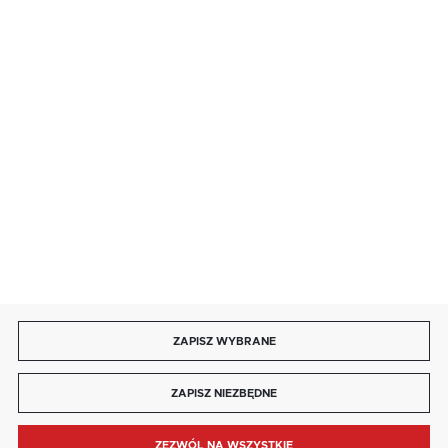
salon@kaja.com.pl
85 713 14 27
INFORMACJE
MOJE KONTO
DOŁĄCZ DO NAS
ZAPISZ WYBRANE
Copyright by kaja.com.pl
ZAPISZ NIEZBĘDNE
Agencja interaktywna
[ti]
Powered by
2ClickShop®
ZEZWÓL NA WSZYSTKIE