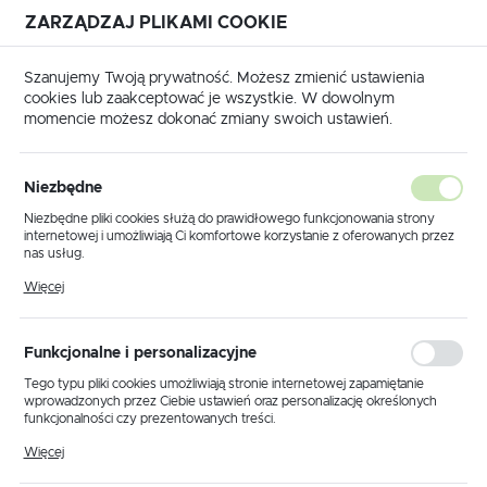
ZARZĄDZAJ PLIKAMI COOKIE
USTAWIENIA REGIONALNE
Szanujemy Twoją prywatność. Możesz zmienić ustawienia
cookies lub zaakceptować je wszystkie. W dowolnym
Lokalizacja
momencie możesz dokonać zmiany swoich ustawień.
Polska
główna
Produkty
Lampa sufitowa K-5830 z serii ASPA
Język
Niezbędne
polski
Lampa sufitowa K-5830 z serii
Niezbędne pliki cookies służą do prawidłowego funkcjonowania strony
internetowej i umożliwiają Ci komfortowe korzystanie z oferowanych przez
ASPA
Waluta
nas usług.
Polski złoty (PLN)
Pliki cookies odpowiadają na podejmowane przez Ciebie działania w celu
Więcej
m.in. dostosowania Twoich ustawień preferencji prywatności, logowania czy
wypełniania formularzy. Dzięki plikom cookies strona, z której korzystasz,
POLECAMY
może działać bez zakłóceń.
ZAPISZ
Funkcjonalne i personalizacyjne
Tego typu pliki cookies umożliwiają stronie internetowej zapamiętanie
wprowadzonych przez Ciebie ustawień oraz personalizację określonych
funkcjonalności czy prezentowanych treści.
Dzięki tym plikom cookies możemy zapewnić Ci większy komfort
Więcej
korzystania z funkcjonalności naszej strony poprzez dopasowanie jej do
Twoich indywidualnych preferencji. Wyrażenie zgody na funkcjonalne i