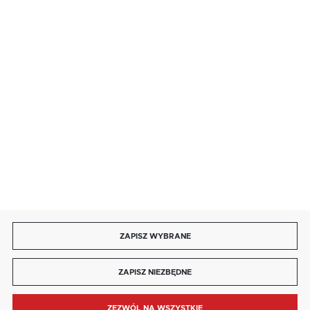
salon@kaja.com.pl
85 713 14 27
INFORMACJE
MOJE KONTO
DOŁĄCZ DO NAS
ZAPISZ WYBRANE
Copyright by kaja.com.pl
ZAPISZ NIEZBĘDNE
Agencja interaktywna
[ti]
Powered by
2ClickShop®
ZEZWÓL NA WSZYSTKIE