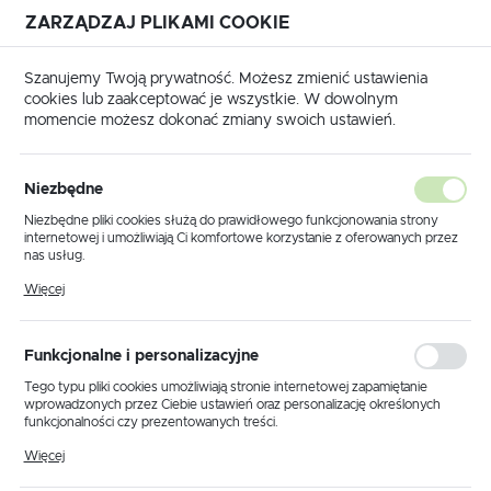
ZARZĄDZAJ PLIKAMI COOKIE
USTAWIENIA REGIONALNE
Szanujemy Twoją prywatność. Możesz zmienić ustawienia
cookies lub zaakceptować je wszystkie. W dowolnym
Lokalizacja
momencie możesz dokonać zmiany swoich ustawień.
Polska
łówna
Produkty
Lampa sufitowa K-5652 z serii CLARK
Język
Niezbędne
polski
Lampa sufitowa K-5652 z serii
Niezbędne pliki cookies służą do prawidłowego funkcjonowania strony
internetowej i umożliwiają Ci komfortowe korzystanie z oferowanych przez
CLARK
Waluta
nas usług.
Polski złoty (PLN)
Pliki cookies odpowiadają na podejmowane przez Ciebie działania w celu
Więcej
m.in. dostosowania Twoich ustawień preferencji prywatności, logowania czy
wypełniania formularzy. Dzięki plikom cookies strona, z której korzystasz,
może działać bez zakłóceń.
ZAPISZ
Funkcjonalne i personalizacyjne
Tego typu pliki cookies umożliwiają stronie internetowej zapamiętanie
wprowadzonych przez Ciebie ustawień oraz personalizację określonych
funkcjonalności czy prezentowanych treści.
Dzięki tym plikom cookies możemy zapewnić Ci większy komfort
Więcej
korzystania z funkcjonalności naszej strony poprzez dopasowanie jej do
Twoich indywidualnych preferencji. Wyrażenie zgody na funkcjonalne i