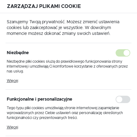
ZARZĄDZAJ PLIKAMI COOKIE
USTAWIENIA REGIONALNE
Szanujemy Twoją prywatność. Możesz zmienić ustawienia
cookies lub zaakceptować je wszystkie. W dowolnym
Lokalizacja
momencie możesz dokonać zmiany swoich ustawień.
Polska
łówna
Produkty
Lampa sufitowa K-5461 z serii KORFU
Język
Niezbędne
polski
Lampa sufitowa K-5461 z serii
Niezbędne pliki cookies służą do prawidłowego funkcjonowania strony
internetowej i umożliwiają Ci komfortowe korzystanie z oferowanych przez
KORFU
Waluta
nas usług.
Polski złoty (PLN)
Pliki cookies odpowiadają na podejmowane przez Ciebie działania w celu
Więcej
m.in. dostosowania Twoich ustawień preferencji prywatności, logowania czy
wypełniania formularzy. Dzięki plikom cookies strona, z której korzystasz,
POLECAMY
może działać bez zakłóceń.
ZAPISZ
Funkcjonalne i personalizacyjne
Tego typu pliki cookies umożliwiają stronie internetowej zapamiętanie
wprowadzonych przez Ciebie ustawień oraz personalizację określonych
funkcjonalności czy prezentowanych treści.
Dzięki tym plikom cookies możemy zapewnić Ci większy komfort
Więcej
korzystania z funkcjonalności naszej strony poprzez dopasowanie jej do
Twoich indywidualnych preferencji. Wyrażenie zgody na funkcjonalne i