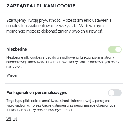
ZARZĄDZAJ PLIKAMI COOKIE
USTAWIENIA REGIONALNE
Szanujemy Twoją prywatność. Możesz zmienić ustawienia
cookies lub zaakceptować je wszystkie. W dowolnym
Lokalizacja
momencie możesz dokonać zmiany swoich ustawień.
Polska
główna
Produkty
Lampa sufitowa K-5442 z serii ROBIN
Język
Niezbędne
polski
Lampa sufitowa K-5442 z serii
Niezbędne pliki cookies służą do prawidłowego funkcjonowania strony
internetowej i umożliwiają Ci komfortowe korzystanie z oferowanych przez
ROBIN
Waluta
nas usług.
Polski złoty (PLN)
Pliki cookies odpowiadają na podejmowane przez Ciebie działania w celu
Więcej
m.in. dostosowania Twoich ustawień preferencji prywatności, logowania czy
wypełniania formularzy. Dzięki plikom cookies strona, z której korzystasz,
może działać bez zakłóceń.
ZAPISZ
Funkcjonalne i personalizacyjne
Tego typu pliki cookies umożliwiają stronie internetowej zapamiętanie
wprowadzonych przez Ciebie ustawień oraz personalizację określonych
funkcjonalności czy prezentowanych treści.
Dzięki tym plikom cookies możemy zapewnić Ci większy komfort
Więcej
korzystania z funkcjonalności naszej strony poprzez dopasowanie jej do
Twoich indywidualnych preferencji. Wyrażenie zgody na funkcjonalne i