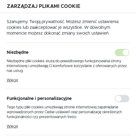
ZARZĄDZAJ PLIKAMI COOKIE
USTAWIENIA REGIONALNE
Szanujemy Twoją prywatność. Możesz zmienić ustawienia
cookies lub zaakceptować je wszystkie. W dowolnym
Lokalizacja
momencie możesz dokonać zmiany swoich ustawień.
Polska
ówna
Produkty
Lampa sufitowa K-5168 z serii GAMMA
Język
Niezbędne
polski
Lampa sufitowa K-5168 z serii
Niezbędne pliki cookies służą do prawidłowego funkcjonowania strony
internetowej i umożliwiają Ci komfortowe korzystanie z oferowanych przez
GAMMA
Waluta
nas usług.
Polski złoty (PLN)
Pliki cookies odpowiadają na podejmowane przez Ciebie działania w celu
Więcej
m.in. dostosowania Twoich ustawień preferencji prywatności, logowania czy
wypełniania formularzy. Dzięki plikom cookies strona, z której korzystasz,
może działać bez zakłóceń.
ZAPISZ
Funkcjonalne i personalizacyjne
Tego typu pliki cookies umożliwiają stronie internetowej zapamiętanie
wprowadzonych przez Ciebie ustawień oraz personalizację określonych
funkcjonalności czy prezentowanych treści.
Dzięki tym plikom cookies możemy zapewnić Ci większy komfort
Więcej
korzystania z funkcjonalności naszej strony poprzez dopasowanie jej do
Twoich indywidualnych preferencji. Wyrażenie zgody na funkcjonalne i