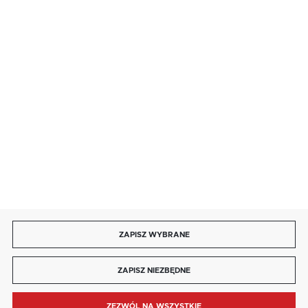
salon@kaja.com.pl
85 713 14 27
INFORMACJE
MOJE KONTO
DOŁĄCZ DO NAS
ZAPISZ WYBRANE
Copyright by kaja.com.pl
ZAPISZ NIEZBĘDNE
Agencja interaktywna
[ti]
Powered by
2ClickShop®
ZEZWÓL NA WSZYSTKIE