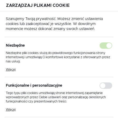
ZARZĄDZAJ PLIKAMI COOKIE
USTAWIENIA REGIONALNE
Szanujemy Twoją prywatność. Możesz zmienić ustawienia
cookies lub zaakceptować je wszystkie. W dowolnym
Lokalizacja
momencie możesz dokonać zmiany swoich ustawień.
Polska
główna
Produkty
Lampa sufitowa K-4940 z serii KUGA
Język
Niezbędne
polski
Lampa sufitowa K-4940 z
Niezbędne pliki cookies służą do prawidłowego funkcjonowania strony
internetowej i umożliwiają Ci komfortowe korzystanie z oferowanych przez
serii KUGA
Waluta
nas usług.
Polski złoty (PLN)
Pliki cookies odpowiadają na podejmowane przez Ciebie działania w celu
Więcej
m.in. dostosowania Twoich ustawień preferencji prywatności, logowania czy
wypełniania formularzy. Dzięki plikom cookies strona, z której korzystasz,
PROMOCJA
może działać bez zakłóceń.
ZAPISZ
Funkcjonalne i personalizacyjne
Tego typu pliki cookies umożliwiają stronie internetowej zapamiętanie
wprowadzonych przez Ciebie ustawień oraz personalizację określonych
funkcjonalności czy prezentowanych treści.
Dzięki tym plikom cookies możemy zapewnić Ci większy komfort
Więcej
korzystania z funkcjonalności naszej strony poprzez dopasowanie jej do
Twoich indywidualnych preferencji. Wyrażenie zgody na funkcjonalne i