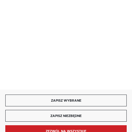
salon@kaja.com.pl
85 713 14 27
INFORMACJE
MOJE KONTO
DOŁĄCZ DO NAS
ZAPISZ WYBRANE
Copyright by kaja.com.pl
ZAPISZ NIEZBĘDNE
Agencja interaktywna
[ti]
Powered by
2ClickShop®
ZEZWÓL NA WSZYSTKIE