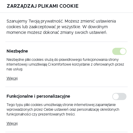
ZARZĄDZAJ PLIKAMI COOKIE
USTAWIENIA REGIONALNE
Szanujemy Twoją prywatność. Możesz zmienić ustawienia
cookies lub zaakceptować je wszystkie. W dowolnym
Lokalizacja
momencie możesz dokonać zmiany swoich ustawień.
Polska
łówna
Produkty
Lampa sufitowa K-4924 z serii SAVOY
Język
Niezbędne
polski
Lampa sufitowa K-4924 z serii
Niezbędne pliki cookies służą do prawidłowego funkcjonowania strony
internetowej i umożliwiają Ci komfortowe korzystanie z oferowanych przez
SAVOY
Waluta
nas usług.
Polski złoty (PLN)
Pliki cookies odpowiadają na podejmowane przez Ciebie działania w celu
Więcej
m.in. dostosowania Twoich ustawień preferencji prywatności, logowania czy
wypełniania formularzy. Dzięki plikom cookies strona, z której korzystasz,
może działać bez zakłóceń.
ZAPISZ
Funkcjonalne i personalizacyjne
Tego typu pliki cookies umożliwiają stronie internetowej zapamiętanie
wprowadzonych przez Ciebie ustawień oraz personalizację określonych
funkcjonalności czy prezentowanych treści.
Dzięki tym plikom cookies możemy zapewnić Ci większy komfort
Więcej
korzystania z funkcjonalności naszej strony poprzez dopasowanie jej do
Twoich indywidualnych preferencji. Wyrażenie zgody na funkcjonalne i