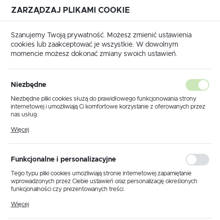
ZARZĄDZAJ PLIKAMI COOKIE
USTAWIENIA REGIONALNE
Szanujemy Twoją prywatność. Możesz zmienić ustawienia
cookies lub zaakceptować je wszystkie. W dowolnym
Lokalizacja
momencie możesz dokonać zmiany swoich ustawień.
Polska
 główna
Produkty
Lampa sufitowa K-3804 z serii AIDA
Język
Niezbędne
polski
Lampa sufitowa K-3804 z serii
Niezbędne pliki cookies służą do prawidłowego funkcjonowania strony
internetowej i umożliwiają Ci komfortowe korzystanie z oferowanych przez
AIDA
Waluta
nas usług.
Polski złoty (PLN)
Pliki cookies odpowiadają na podejmowane przez Ciebie działania w celu
Więcej
m.in. dostosowania Twoich ustawień preferencji prywatności, logowania czy
wypełniania formularzy. Dzięki plikom cookies strona, z której korzystasz,
PROMOCJA
może działać bez zakłóceń.
ZAPISZ
Funkcjonalne i personalizacyjne
Tego typu pliki cookies umożliwiają stronie internetowej zapamiętanie
wprowadzonych przez Ciebie ustawień oraz personalizację określonych
funkcjonalności czy prezentowanych treści.
Dzięki tym plikom cookies możemy zapewnić Ci większy komfort
Więcej
korzystania z funkcjonalności naszej strony poprzez dopasowanie jej do
Twoich indywidualnych preferencji. Wyrażenie zgody na funkcjonalne i