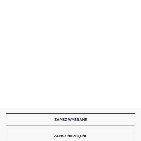
· sobota: 9:00 ÷ 17:00,
· niedziela handlowa: 9:00 ÷ 17:00.
salon@kaja.com.pl
85 713 14 27
INFORMACJE
MOJE KONTO
DOŁĄCZ DO NAS
ZAPISZ WYBRANE
Copyright by kaja.com.pl
ZAPISZ NIEZBĘDNE
Agencja interaktywna
[ti]
Powered by
2ClickShop®