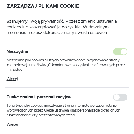
ZARZĄDZAJ PLIKAMI COOKIE
USTAWIENIA REGIONALNE
Szanujemy Twoją prywatność. Możesz zmienić ustawienia
cookies lub zaakceptować je wszystkie. W dowolnym
Lokalizacja
momencie możesz dokonać zmiany swoich ustawień.
Polska
na
Produkty
Lampa podłogowa K-5705 z serii MONZA
Język
Niezbędne
polski
Lampa podłogowa K-5705 z
Niezbędne pliki cookies służą do prawidłowego funkcjonowania strony
internetowej i umożliwiają Ci komfortowe korzystanie z oferowanych przez
serii MONZA
Waluta
nas usług.
Polski złoty (PLN)
Pliki cookies odpowiadają na podejmowane przez Ciebie działania w celu
Więcej
m.in. dostosowania Twoich ustawień preferencji prywatności, logowania czy
wypełniania formularzy. Dzięki plikom cookies strona, z której korzystasz,
POLECAMY
może działać bez zakłóceń.
ZAPISZ
Funkcjonalne i personalizacyjne
Tego typu pliki cookies umożliwiają stronie internetowej zapamiętanie
wprowadzonych przez Ciebie ustawień oraz personalizację określonych
funkcjonalności czy prezentowanych treści.
Dzięki tym plikom cookies możemy zapewnić Ci większy komfort
Więcej
korzystania z funkcjonalności naszej strony poprzez dopasowanie jej do
Twoich indywidualnych preferencji. Wyrażenie zgody na funkcjonalne i