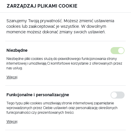
ZARZĄDZAJ PLIKAMI COOKIE
USTAWIENIA REGIONALNE
Szanujemy Twoją prywatność. Możesz zmienić ustawienia
cookies lub zaakceptować je wszystkie. W dowolnym
Lokalizacja
momencie możesz dokonać zmiany swoich ustawień.
Polska
ówna
Produkty
Lampa podłogowa K-5353 z serii NELA
Język
Niezbędne
polski
Lampa podłogowa K-5353 z
Niezbędne pliki cookies służą do prawidłowego funkcjonowania strony
internetowej i umożliwiają Ci komfortowe korzystanie z oferowanych przez
serii NELA
Waluta
nas usług.
Polski złoty (PLN)
Pliki cookies odpowiadają na podejmowane przez Ciebie działania w celu
Więcej
m.in. dostosowania Twoich ustawień preferencji prywatności, logowania czy
wypełniania formularzy. Dzięki plikom cookies strona, z której korzystasz,
może działać bez zakłóceń.
ZAPISZ
Funkcjonalne i personalizacyjne
Tego typu pliki cookies umożliwiają stronie internetowej zapamiętanie
wprowadzonych przez Ciebie ustawień oraz personalizację określonych
funkcjonalności czy prezentowanych treści.
Dzięki tym plikom cookies możemy zapewnić Ci większy komfort
Więcej
korzystania z funkcjonalności naszej strony poprzez dopasowanie jej do
Twoich indywidualnych preferencji. Wyrażenie zgody na funkcjonalne i