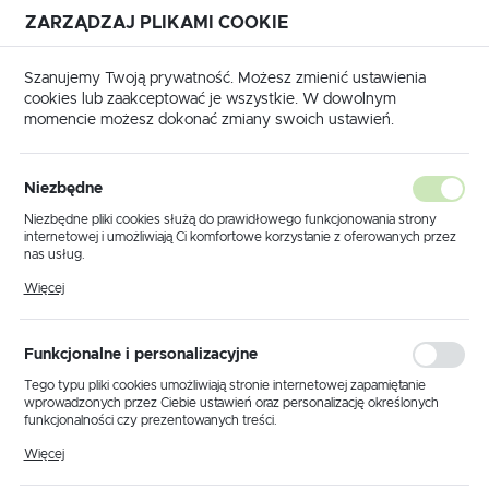
ZARZĄDZAJ PLIKAMI COOKIE
USTAWIENIA REGIONALNE
Szanujemy Twoją prywatność. Możesz zmienić ustawienia
cookies lub zaakceptować je wszystkie. W dowolnym
Lokalizacja
momencie możesz dokonać zmiany swoich ustawień.
Polska
ówna
Produkty
Lampa podłogowa K-5198 z serii SARA
Język
Niezbędne
polski
Lampa podłogowa K-5198 z
Niezbędne pliki cookies służą do prawidłowego funkcjonowania strony
internetowej i umożliwiają Ci komfortowe korzystanie z oferowanych przez
serii SARA
Waluta
nas usług.
Polski złoty (PLN)
Pliki cookies odpowiadają na podejmowane przez Ciebie działania w celu
Więcej
m.in. dostosowania Twoich ustawień preferencji prywatności, logowania czy
wypełniania formularzy. Dzięki plikom cookies strona, z której korzystasz,
może działać bez zakłóceń.
ZAPISZ
Funkcjonalne i personalizacyjne
Tego typu pliki cookies umożliwiają stronie internetowej zapamiętanie
wprowadzonych przez Ciebie ustawień oraz personalizację określonych
funkcjonalności czy prezentowanych treści.
Dzięki tym plikom cookies możemy zapewnić Ci większy komfort
Więcej
korzystania z funkcjonalności naszej strony poprzez dopasowanie jej do
Twoich indywidualnych preferencji. Wyrażenie zgody na funkcjonalne i