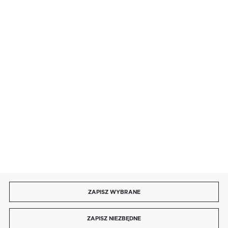
· sobota: 9:00 ÷ 17:00,
· niedziela handlowa: 9:00 ÷ 17:00.
salon@kaja.com.pl
85 713 14 27
INFORMACJE
MOJE KONTO
DOŁĄCZ DO NAS
ZAPISZ WYBRANE
Copyright by kaja.com.pl
ZAPISZ NIEZBĘDNE
Agencja interaktywna
[ti]
Powered by
2ClickShop®