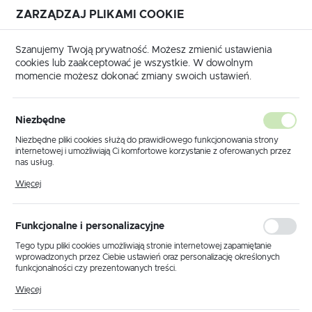
ZARZĄDZAJ PLIKAMI COOKIE
USTAWIENIA REGIONALNE
Szanujemy Twoją prywatność. Możesz zmienić ustawienia
cookies lub zaakceptować je wszystkie. W dowolnym
Lokalizacja
momencie możesz dokonać zmiany swoich ustawień.
Polska
na
Produkty
Lampa podłogowa K-4185 z serii MASTER
Język
Niezbędne
polski
Lampa podłogowa K-4185 z
Niezbędne pliki cookies służą do prawidłowego funkcjonowania strony
internetowej i umożliwiają Ci komfortowe korzystanie z oferowanych przez
serii MASTER
Waluta
nas usług.
Polski złoty (PLN)
Pliki cookies odpowiadają na podejmowane przez Ciebie działania w celu
Więcej
m.in. dostosowania Twoich ustawień preferencji prywatności, logowania czy
wypełniania formularzy. Dzięki plikom cookies strona, z której korzystasz,
może działać bez zakłóceń.
ZAPISZ
Funkcjonalne i personalizacyjne
Tego typu pliki cookies umożliwiają stronie internetowej zapamiętanie
wprowadzonych przez Ciebie ustawień oraz personalizację określonych
funkcjonalności czy prezentowanych treści.
Dzięki tym plikom cookies możemy zapewnić Ci większy komfort
Więcej
korzystania z funkcjonalności naszej strony poprzez dopasowanie jej do
Twoich indywidualnych preferencji. Wyrażenie zgody na funkcjonalne i