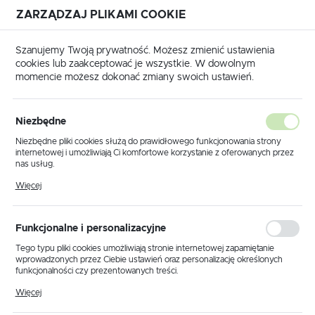
ZARZĄDZAJ PLIKAMI COOKIE
USTAWIENIA REGIONALNE
Szanujemy Twoją prywatność. Możesz zmienić ustawienia
cookies lub zaakceptować je wszystkie. W dowolnym
Lokalizacja
momencie możesz dokonać zmiany swoich ustawień.
Polska
łówna
Produkty
Lampa podłogowa K-3934 z serii GEO
Język
Niezbędne
polski
Lampa podłogowa K-3934 z
Niezbędne pliki cookies służą do prawidłowego funkcjonowania strony
internetowej i umożliwiają Ci komfortowe korzystanie z oferowanych przez
serii GEO
Waluta
nas usług.
Polski złoty (PLN)
Pliki cookies odpowiadają na podejmowane przez Ciebie działania w celu
Więcej
m.in. dostosowania Twoich ustawień preferencji prywatności, logowania czy
wypełniania formularzy. Dzięki plikom cookies strona, z której korzystasz,
może działać bez zakłóceń.
ZAPISZ
Funkcjonalne i personalizacyjne
Tego typu pliki cookies umożliwiają stronie internetowej zapamiętanie
wprowadzonych przez Ciebie ustawień oraz personalizację określonych
funkcjonalności czy prezentowanych treści.
Dzięki tym plikom cookies możemy zapewnić Ci większy komfort
Więcej
korzystania z funkcjonalności naszej strony poprzez dopasowanie jej do
Twoich indywidualnych preferencji. Wyrażenie zgody na funkcjonalne i