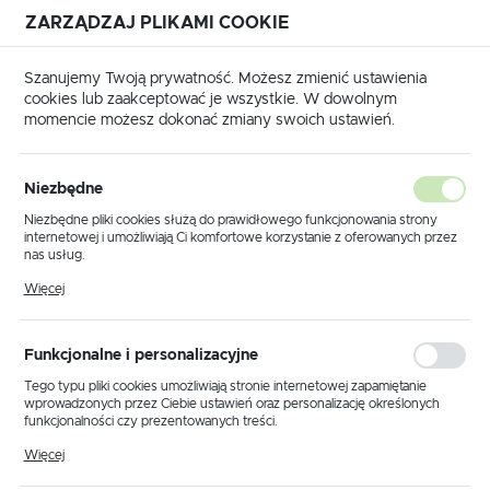
ZARZĄDZAJ PLIKAMI COOKIE
USTAWIENIA REGIONALNE
Szanujemy Twoją prywatność. Możesz zmienić ustawienia
cookies lub zaakceptować je wszystkie. W dowolnym
Lokalizacja
momencie możesz dokonać zmiany swoich ustawień.
Polska
Produkty
Lampa ogrodowa stojąca K-8218 z serii CHICAGO
Język
Niezbędne
polski
Lampa ogrodowa stojąca K-
Niezbędne pliki cookies służą do prawidłowego funkcjonowania strony
internetowej i umożliwiają Ci komfortowe korzystanie z oferowanych przez
8218 z serii CHICAGO
Waluta
nas usług.
Polski złoty (PLN)
Pliki cookies odpowiadają na podejmowane przez Ciebie działania w celu
Więcej
m.in. dostosowania Twoich ustawień preferencji prywatności, logowania czy
wypełniania formularzy. Dzięki plikom cookies strona, z której korzystasz,
POLECAMY
może działać bez zakłóceń.
ZAPISZ
Funkcjonalne i personalizacyjne
Tego typu pliki cookies umożliwiają stronie internetowej zapamiętanie
wprowadzonych przez Ciebie ustawień oraz personalizację określonych
funkcjonalności czy prezentowanych treści.
Dzięki tym plikom cookies możemy zapewnić Ci większy komfort
Więcej
korzystania z funkcjonalności naszej strony poprzez dopasowanie jej do
Twoich indywidualnych preferencji. Wyrażenie zgody na funkcjonalne i