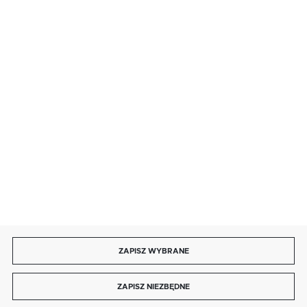
· sobota: 9:00 ÷ 17:00,
· niedziela handlowa: 9:00 ÷ 17:00.
salon@kaja.com.pl
85 713 14 27
INFORMACJE
MOJE KONTO
DOŁĄCZ DO NAS
ZAPISZ WYBRANE
Copyright by kaja.com.pl
ZAPISZ NIEZBĘDNE
Agencja interaktywna
[ti]
Powered by
2ClickShop®