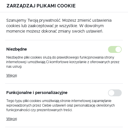
ZARZĄDZAJ PLIKAMI COOKIE
USTAWIENIA REGIONALNE
Szanujemy Twoją prywatność. Możesz zmienić ustawienia
cookies lub zaakceptować je wszystkie. W dowolnym
Lokalizacja
momencie możesz dokonać zmiany swoich ustawień.
Polska
y
Lampa ogrodowa stojąca K-8132 CZARNY z serii BOSTON
Język
Niezbędne
polski
Lampa ogrodowa stojąca K-
Niezbędne pliki cookies służą do prawidłowego funkcjonowania strony
internetowej i umożliwiają Ci komfortowe korzystanie z oferowanych przez
8132 CZARNY z serii BOSTON
Waluta
nas usług.
Polski złoty (PLN)
Pliki cookies odpowiadają na podejmowane przez Ciebie działania w celu
Więcej
m.in. dostosowania Twoich ustawień preferencji prywatności, logowania czy
wypełniania formularzy. Dzięki plikom cookies strona, z której korzystasz,
POLECAMY
może działać bez zakłóceń.
ZAPISZ
Funkcjonalne i personalizacyjne
Tego typu pliki cookies umożliwiają stronie internetowej zapamiętanie
wprowadzonych przez Ciebie ustawień oraz personalizację określonych
funkcjonalności czy prezentowanych treści.
Dzięki tym plikom cookies możemy zapewnić Ci większy komfort
Więcej
korzystania z funkcjonalności naszej strony poprzez dopasowanie jej do
Twoich indywidualnych preferencji. Wyrażenie zgody na funkcjonalne i