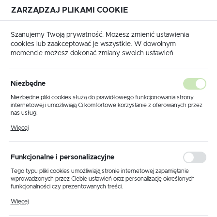
ZARZĄDZAJ PLIKAMI COOKIE
USTAWIENIA REGIONALNE
Szanujemy Twoją prywatność. Możesz zmienić ustawienia
cookies lub zaakceptować je wszystkie. W dowolnym
Lokalizacja
momencie możesz dokonać zmiany swoich ustawień.
Polska
Lampa ogrodowa stojąca K-7006A2/3 CZARNY z serii LOZANA
Język
Niezbędne
polski
Lampa ogrodowa stojąca K-
Niezbędne pliki cookies służą do prawidłowego funkcjonowania strony
internetowej i umożliwiają Ci komfortowe korzystanie z oferowanych przez
7006A2/3 CZARNY z serii
Waluta
nas usług.
Polski złoty (PLN)
Pliki cookies odpowiadają na podejmowane przez Ciebie działania w celu
LOZANA
Więcej
m.in. dostosowania Twoich ustawień preferencji prywatności, logowania czy
wypełniania formularzy. Dzięki plikom cookies strona, z której korzystasz,
może działać bez zakłóceń.
ZAPISZ
Funkcjonalne i personalizacyjne
POLECAMY
Tego typu pliki cookies umożliwiają stronie internetowej zapamiętanie
wprowadzonych przez Ciebie ustawień oraz personalizację określonych
funkcjonalności czy prezentowanych treści.
Dzięki tym plikom cookies możemy zapewnić Ci większy komfort
Więcej
korzystania z funkcjonalności naszej strony poprzez dopasowanie jej do
Twoich indywidualnych preferencji. Wyrażenie zgody na funkcjonalne i