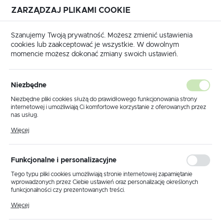
ZARZĄDZAJ PLIKAMI COOKIE
USTAWIENIA REGIONALNE
Szanujemy Twoją prywatność. Możesz zmienić ustawienia
cookies lub zaakceptować je wszystkie. W dowolnym
Lokalizacja
momencie możesz dokonać zmiany swoich ustawień.
Polska
 główna
Produkty
Kwietnik KS-36 z serii KAJA HOME
Język
Niezbędne
polski
Kwietnik KS-36 z serii KAJA
Niezbędne pliki cookies służą do prawidłowego funkcjonowania strony
internetowej i umożliwiają Ci komfortowe korzystanie z oferowanych przez
HOME
Waluta
nas usług.
Polski złoty (PLN)
Pliki cookies odpowiadają na podejmowane przez Ciebie działania w celu
Więcej
m.in. dostosowania Twoich ustawień preferencji prywatności, logowania czy
wypełniania formularzy. Dzięki plikom cookies strona, z której korzystasz,
może działać bez zakłóceń.
ZAPISZ
Funkcjonalne i personalizacyjne
Tego typu pliki cookies umożliwiają stronie internetowej zapamiętanie
wprowadzonych przez Ciebie ustawień oraz personalizację określonych
funkcjonalności czy prezentowanych treści.
Dzięki tym plikom cookies możemy zapewnić Ci większy komfort
Więcej
korzystania z funkcjonalności naszej strony poprzez dopasowanie jej do
Twoich indywidualnych preferencji. Wyrażenie zgody na funkcjonalne i