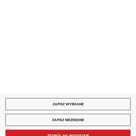
· niedziela handlowa: 9:00 ÷ 17:00.
salon@kaja.com.pl
85 713 14 27
INFORMACJE
MOJE KONTO
DOŁĄCZ DO NAS
ZAPISZ WYBRANE
Copyright by kaja.com.pl
ZAPISZ NIEZBĘDNE
Agencja interaktywna
[ti]
Powered by
2ClickShop®
ZEZWÓL NA WSZYSTKIE