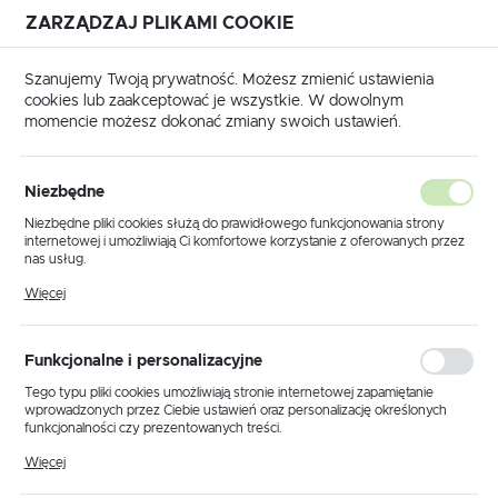
ZARZĄDZAJ PLIKAMI COOKIE
USTAWIENIA REGIONALNE
Szanujemy Twoją prywatność. Możesz zmienić ustawienia
cookies lub zaakceptować je wszystkie. W dowolnym
Lokalizacja
momencie możesz dokonać zmiany swoich ustawień.
Polska
Strona główna
Produkty
Klosz K.13393
Język
Niezbędne
polski
Klosz K.13393
Niezbędne pliki cookies służą do prawidłowego funkcjonowania strony
internetowej i umożliwiają Ci komfortowe korzystanie z oferowanych przez
Waluta
nas usług.
Polski złoty (PLN)
Pliki cookies odpowiadają na podejmowane przez Ciebie działania w celu
PROMOCJA
Więcej
m.in. dostosowania Twoich ustawień preferencji prywatności, logowania czy
wypełniania formularzy. Dzięki plikom cookies strona, z której korzystasz,
może działać bez zakłóceń.
ZAPISZ
Funkcjonalne i personalizacyjne
Tego typu pliki cookies umożliwiają stronie internetowej zapamiętanie
wprowadzonych przez Ciebie ustawień oraz personalizację określonych
funkcjonalności czy prezentowanych treści.
Dzięki tym plikom cookies możemy zapewnić Ci większy komfort
Więcej
korzystania z funkcjonalności naszej strony poprzez dopasowanie jej do
Twoich indywidualnych preferencji. Wyrażenie zgody na funkcjonalne i