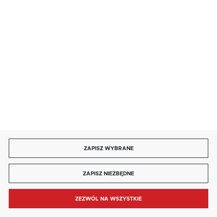
85 713 14 27
INFORMACJE
MOJE KONTO
DOŁĄCZ DO NAS
ZAPISZ WYBRANE
Copyright by kaja.com.pl
ZAPISZ NIEZBĘDNE
Agencja interaktywna
[ti]
Powered by
2ClickShop®
ZEZWÓL NA WSZYSTKIE
MENU
SZUKAJ