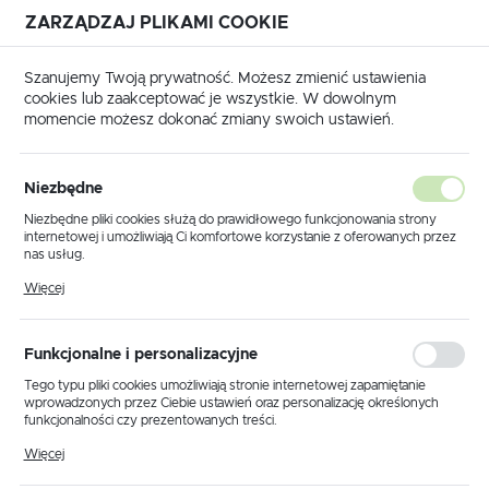
ZARZĄDZAJ PLIKAMI COOKIE
USTAWIENIA REGIONALNE
Szanujemy Twoją prywatność. Możesz zmienić ustawienia
cookies lub zaakceptować je wszystkie. W dowolnym
Lokalizacja
momencie możesz dokonać zmiany swoich ustawień.
Polska
Strona główna
Produkty
Klosz K.13289
Język
Niezbędne
polski
Klosz K.13289
Niezbędne pliki cookies służą do prawidłowego funkcjonowania strony
internetowej i umożliwiają Ci komfortowe korzystanie z oferowanych przez
Waluta
nas usług.
Polski złoty (PLN)
Pliki cookies odpowiadają na podejmowane przez Ciebie działania w celu
PROMOCJA
Więcej
m.in. dostosowania Twoich ustawień preferencji prywatności, logowania czy
wypełniania formularzy. Dzięki plikom cookies strona, z której korzystasz,
może działać bez zakłóceń.
ZAPISZ
Funkcjonalne i personalizacyjne
Tego typu pliki cookies umożliwiają stronie internetowej zapamiętanie
wprowadzonych przez Ciebie ustawień oraz personalizację określonych
funkcjonalności czy prezentowanych treści.
Dzięki tym plikom cookies możemy zapewnić Ci większy komfort
Więcej
korzystania z funkcjonalności naszej strony poprzez dopasowanie jej do
Twoich indywidualnych preferencji. Wyrażenie zgody na funkcjonalne i