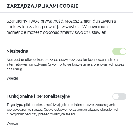
ZARZĄDZAJ PLIKAMI COOKIE
USTAWIENIA REGIONALNE
Szanujemy Twoją prywatność. Możesz zmienić ustawienia
cookies lub zaakceptować je wszystkie. W dowolnym
Lokalizacja
momencie możesz dokonać zmiany swoich ustawień.
Polska
Strona główna
Produkty
Klosz K.12391
Język
Niezbędne
polski
Klosz K.12391
Niezbędne pliki cookies służą do prawidłowego funkcjonowania strony
internetowej i umożliwiają Ci komfortowe korzystanie z oferowanych przez
Waluta
nas usług.
Polski złoty (PLN)
Pliki cookies odpowiadają na podejmowane przez Ciebie działania w celu
PROMOCJA
Więcej
m.in. dostosowania Twoich ustawień preferencji prywatności, logowania czy
wypełniania formularzy. Dzięki plikom cookies strona, z której korzystasz,
może działać bez zakłóceń.
ZAPISZ
Funkcjonalne i personalizacyjne
Tego typu pliki cookies umożliwiają stronie internetowej zapamiętanie
wprowadzonych przez Ciebie ustawień oraz personalizację określonych
funkcjonalności czy prezentowanych treści.
Dzięki tym plikom cookies możemy zapewnić Ci większy komfort
Więcej
korzystania z funkcjonalności naszej strony poprzez dopasowanie jej do
Twoich indywidualnych preferencji. Wyrażenie zgody na funkcjonalne i