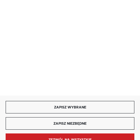
· niedziela handlowa: 9:00 ÷ 17:00.
salon@kaja.com.pl
85 713 14 27
INFORMACJE
MOJE KONTO
DOŁĄCZ DO NAS
ZAPISZ WYBRANE
Copyright by kaja.com.pl
ZAPISZ NIEZBĘDNE
Agencja interaktywna
[ti]
Powered by
2ClickShop®
ZEZWÓL NA WSZYSTKIE