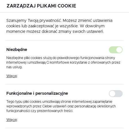
ZARZĄDZAJ PLIKAMI COOKIE
USTAWIENIA REGIONALNE
Szanujemy Twoją prywatność. Możesz zmienić ustawienia
cookies lub zaakceptować je wszystkie. W dowolnym
Lokalizacja
momencie możesz dokonać zmiany swoich ustawień.
Polska
Strona główna
Produkty
Klosz K.12389
Język
Niezbędne
polski
Klosz K.12389
Niezbędne pliki cookies służą do prawidłowego funkcjonowania strony
internetowej i umożliwiają Ci komfortowe korzystanie z oferowanych przez
Waluta
nas usług.
Polski złoty (PLN)
Pliki cookies odpowiadają na podejmowane przez Ciebie działania w celu
PROMOCJA
Więcej
m.in. dostosowania Twoich ustawień preferencji prywatności, logowania czy
wypełniania formularzy. Dzięki plikom cookies strona, z której korzystasz,
może działać bez zakłóceń.
ZAPISZ
Funkcjonalne i personalizacyjne
Tego typu pliki cookies umożliwiają stronie internetowej zapamiętanie
wprowadzonych przez Ciebie ustawień oraz personalizację określonych
funkcjonalności czy prezentowanych treści.
Dzięki tym plikom cookies możemy zapewnić Ci większy komfort
Więcej
korzystania z funkcjonalności naszej strony poprzez dopasowanie jej do
Twoich indywidualnych preferencji. Wyrażenie zgody na funkcjonalne i