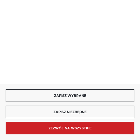
85 713 14 27
INFORMACJE
MOJE KONTO
DOŁĄCZ DO NAS
ZAPISZ WYBRANE
Copyright by kaja.com.pl
ZAPISZ NIEZBĘDNE
Agencja interaktywna
[ti]
Powered by
2ClickShop®
ZEZWÓL NA WSZYSTKIE
MENU
SZUKAJ